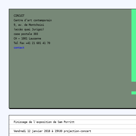
CIRCUIT
Centre d’art contemporain
9, av. de Montchoisi
(accès quai Jurigoz)
case postale 303
CH – 1001 Lausanne
Tel Fax +41 21 601 41 70
contact
Finissage de l'exposition de Sam Porritt
Vendredi 12 janvier 2018 à 19h30 projection-concert