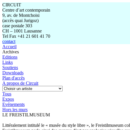
CIRCUIT
Centre d’art contemporain
9, av. de Montchoisi
(accès quai Jurigoz)
case postale 303
CH – 1001 Lausanne
Tel Fax +41 21 601 41 70
contact
Accueil
Archives
Editions
Links
Soutiens
Downloads
Plan d'accès
A propos de Circuit
Tous
Expos
Evénements
Hors les murs
LE FREISTILMUSEUM
Littéralement intitulé le « musée du style libre », le Freistilmuseum c