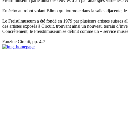
Freistilmuseum parle ainsi des œuvres d’art par analogies visuelles ave
En écho au robot volant Blimp qui tournoie dans la salle adjacente, l
Le Freistilmuseum a été fondé en 1979 par plusieurs artistes suisses 
des artistes exposés à Circuit, trouvant ainsi un nouveau terrain d’inve
Concrètement, le Freistilmuseum se définit comme un « service muséal »
Fanzine Circuit, pp. 4-7