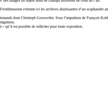
c des images ou objets issus de champs différents de celui de l’art.
e Frestilmuseum exhume ici les archives ahurissantes d’un scaphandre an
allemands dont Christoph Gossweiler. Sous l’impulsion de François Kohle
stigations.
 qu’il est possible de solliciter pour toute exposition.