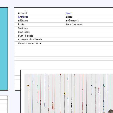
Accueil
Tous
Archives
Expos
Editions
Evénements
Links
Hors les murs
Soutiens
Downloads
Plan d'accès
A propos de Circuit