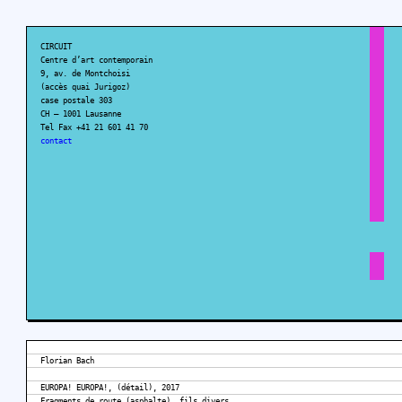
CIRCUIT
Centre d’art contemporain
9, av. de Montchoisi
(accès quai Jurigoz)
case postale 303
CH – 1001 Lausanne
Tel Fax +41 21 601 41 70
contact
Florian Bach
EUROPA! EUROPA!, (détail), 2017
Fragments de route (asphalte), fils divers,