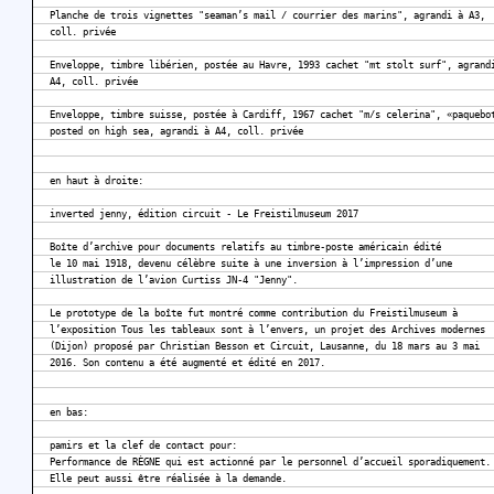
Planche de trois vignettes "seaman’s mail / courrier des marins", agrandi à A3,
coll. privée
Enveloppe, timbre libérien, postée au Havre, 1993 cachet "mt stolt surf", agrand
A4, coll. privée
Enveloppe, timbre suisse, postée à Cardiff, 1967 cachet "m/s celerina", «paquebo
posted on high sea, agrandi à A4, coll. privée
en haut à droite:
inverted jenny, édition circuit - Le Freistilmuseum 2017
Boîte d’archive pour documents relatifs au timbre-poste américain édité
le 10 mai 1918, devenu célèbre suite à une inversion à l’impression d’une
illustration de l’avion Curtiss JN-4 "Jenny".
Le prototype de la boîte fut montré comme contribution du Freistilmuseum à
l’exposition Tous les tableaux sont à l’envers, un projet des Archives modernes
(Dijon) proposé par Christian Besson et Circuit, Lausanne, du 18 mars au 3 mai
2016. Son contenu a été augmenté et édité en 2017.
en bas:
pamirs et la clef de contact pour:
Performance de RÈGNE qui est actionné par le personnel d’accueil sporadiquement.
Elle peut aussi être réalisée à la demande.