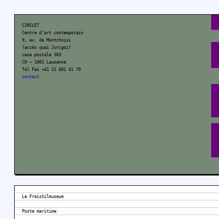
CIRCUIT
Centre d’art contemporain
9, av. de Montchoisi
(accès quai Jurigoz)
case postale 303
CH – 1001 Lausanne
Tel Fax +41 21 601 41 70
contact
Le Freistilmuseum
Poste maritime