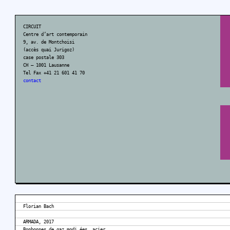
CIRCUIT
Centre d’art contemporain
9, av. de Montchoisi
(accès quai Jurigoz)
case postale 303
CH – 1001 Lausanne
Tel Fax +41 21 601 41 70
contact
Florian Bach
ARMADA, 2017
Bonbonnes de gaz modi ées, acier,