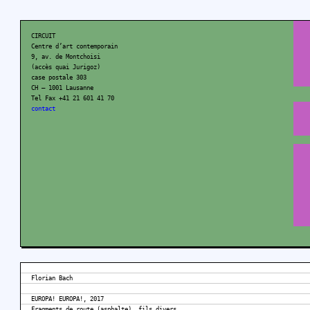
CIRCUIT
Centre d’art contemporain
9, av. de Montchoisi
(accès quai Jurigoz)
case postale 303
CH – 1001 Lausanne
Tel Fax +41 21 601 41 70
contact
Florian Bach
EUROPA! EUROPA!, 2017
Fragments de route (asphalte), fils divers,