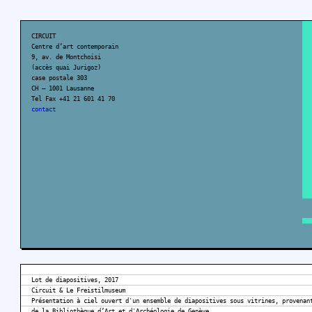
CIRCUIT
Centre d’art contemporain
9, av. de Montchoisi
(accès quai Jurigoz)
case postale 303
CH – 1001 Lausanne
Tel Fax +41 21 601 41 70
contact
Lot de diapositives, 2017
Circuit & Le Freistilmuseum
Présentation à ciel ouvert d'un ensemble de diapositives sous vitrines, provenan
de la Bibliothèque d’Art et d'Archéologie de Genève.