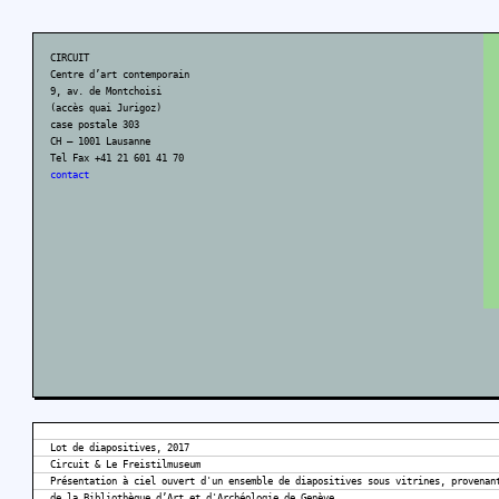
CIRCUIT
Centre d’art contemporain
9, av. de Montchoisi
(accès quai Jurigoz)
case postale 303
CH – 1001 Lausanne
Tel Fax +41 21 601 41 70
contact
Lot de diapositives, 2017
Circuit & Le Freistilmuseum
Présentation à ciel ouvert d'un ensemble de diapositives sous vitrines, provenan
de la Bibliothèque d’Art et d'Archéologie de Genève.