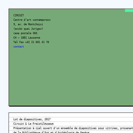
CIRCUIT
Centre d’art contemporain
9, av. de Montchoisi
(accès quai Jurigoz)
case postale 303
CH – 1001 Lausanne
Tel Fax +41 21 601 41 70
contact
Lot de diapositives, 2017
Circuit & Le Freistilmuseum
Présentation à ciel ouvert d'un ensemble de diapositives sous vitrines, provenan
de la Bibliothèque d’Art et d'Archéologie de Genève.