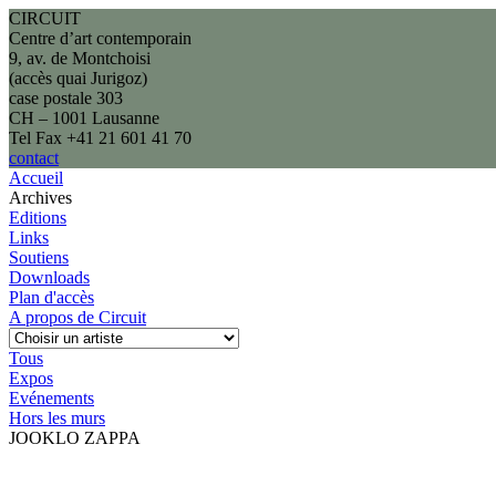
CIRCUIT
Centre d’art contemporain
9, av. de Montchoisi
(accès quai Jurigoz)
case postale 303
CH – 1001 Lausanne
Tel Fax +41 21 601 41 70
contact
Accueil
Archives
Editions
Links
Soutiens
Downloads
Plan d'accès
A propos de Circuit
Tous
Expos
Evénements
Hors les murs
JOOKLO ZAPPA