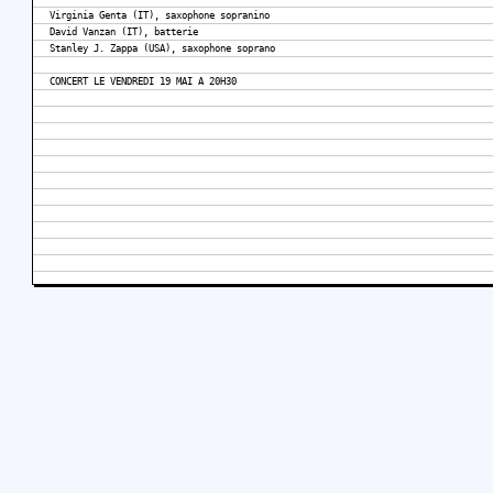
Virginia Genta (IT), saxophone sopranino
David Vanzan (IT), batterie
Stanley J. Zappa (USA), saxophone soprano
CONCERT LE VENDREDI 19 MAI A 20H30