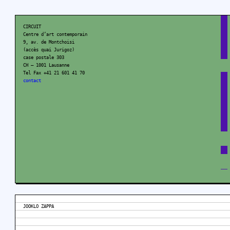
CIRCUIT
Centre d’art contemporain
9, av. de Montchoisi
(accès quai Jurigoz)
case postale 303
CH – 1001 Lausanne
Tel Fax +41 21 601 41 70
contact
JOOKLO ZAPPA