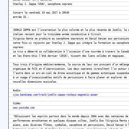
Stanley J. Zappa (USA), saxophone soprano
Concert le vendredi 19 mai 2017 à 20h30
entrée 15.-
JOOKLO ZAPPA est l’incarnation la plus colorée et la plus récente de Jooklo; le 
italien revient pour la troisième année consécutive à Circuit.
Virginia Genta se produira au saxophone sopranino et David Vanzan aux percussion
cette fois-ci rejoints par Stanley J. Zappa qui intègre la formation au saxophon
soprano.
Le trio a démarré sa collaboration à l’occasion d’une tournée à travers le Canad
et les Etats-Unis l’été dernier (2016), tissant des liens solides et magiques.
Tous trois d’origine méditerranéenne, la source de leur son provient d’un mélang
organique de folk et d’improvisation. Les deux sopranos virevoltent l’un autour 
l’autre dans un arc-en-ciel de drone acoustique et de gammes extatiques suspendu
à un nuage d’insaisissables motifs de percussions à faire planer et explorer de
nouvelles dimensions musicales.
Audio:
cjsw.bandcamp.com/track/jooklo-zappa-rockeys-magnetic-power
Vidéo:
www.youtube.com
"Eblouissant les esprits partout dans le monde depuis 2004 avec des centaines de
performances envoûtantes et quelques disques cultes, Jooklo Duo (Virginia Renta 
piano, avec diverses flûtes, cymbales, saxophone et percussions, David Vanzan à 