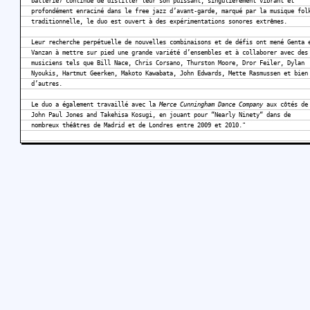
batterie) continue de distiller leur son puissant, singulièrement vibrant et
profondément enraciné dans le free jazz d’avant-garde, marqué par la musique fol
traditionnelle, le duo est ouvert à des expérimentations sonores extrêmes.
Leur recherche perpétuelle de nouvelles combinaisons et de défis ont mené Genta 
Vanzan à mettre sur pied une grande variété d’ensembles et à collaborer avec des
musiciens tels que Bill Nace, Chris Corsano, Thurston Moore, Dror Feiler, Dylan
Nyoukis, Hartmut Geerken, Makoto Kawabata, John Edwards, Mette Rasmussen et bien
d’autres.
Le duo a également travaillé avec la
Merce Cunningham Dance Company
aux côtés de
John Paul Jones and Takehisa Kosugi, en jouant pour “Nearly Ninety“ dans de
nombreux théâtres de Madrid et de Londres entre 2009 et 2010."