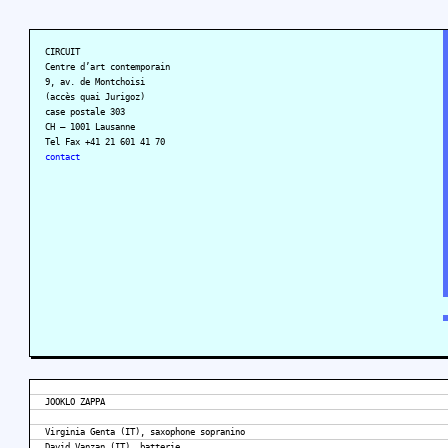
CIRCUIT
Centre d’art contemporain
9, av. de Montchoisi
(accès quai Jurigoz)
case postale 303
CH – 1001 Lausanne
Tel Fax +41 21 601 41 70
contact
JOOKLO ZAPPA
Virginia Genta (IT), saxophone sopranino
David Vanzan (IT), batterie