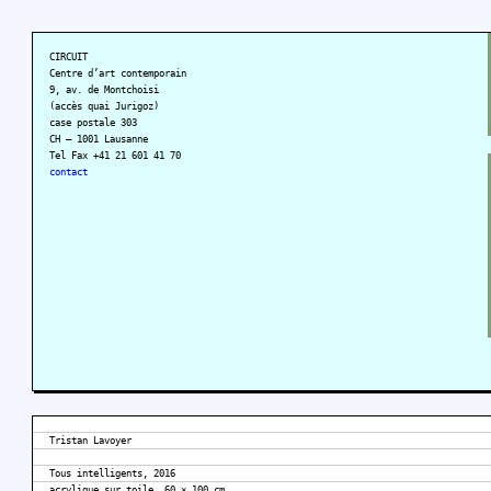
CIRCUIT
Centre d’art contemporain
9, av. de Montchoisi
(accès quai Jurigoz)
case postale 303
CH – 1001 Lausanne
Tel Fax +41 21 601 41 70
contact
Tristan Lavoyer
Tous intelligents, 2016
acrylique sur toile, 60 × 100 cm