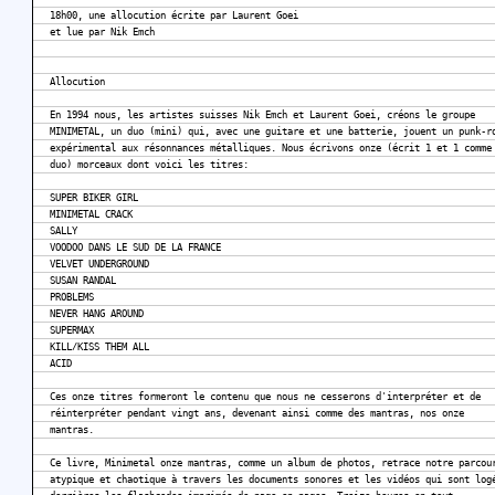
18h00, une allocution écrite par Laurent Goei
et lue par Nik Emch
Allocution
En 1994 nous, les artistes suisses Nik Emch et Laurent Goei, créons le groupe
MINIMETAL, un duo (mini) qui, avec une guitare et une batterie, jouent un punk-r
expérimental aux résonnances métalliques. Nous écrivons onze (écrit 1 et 1 comme
duo) morceaux dont voici les titres:
SUPER BIKER GIRL
MINIMETAL CRACK
SALLY
VOODOO DANS LE SUD DE LA FRANCE
VELVET UNDERGROUND
SUSAN RANDAL
PROBLEMS
NEVER HANG AROUND
SUPERMAX
KILL/KISS THEM ALL
ACID
Ces onze titres formeront le contenu que nous ne cesserons d'interpréter et de
réinterpréter pendant vingt ans, devenant ainsi comme des mantras, nos onze
mantras.
Ce livre, Minimetal onze mantras, comme un album de photos, retrace notre parcou
atypique et chaotique à travers les documents sonores et les vidéos qui sont log