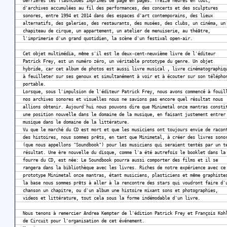
derrières les flashcodes imprimés de page en pages. Treize heures en tout,
d'archives accumulées au fil des performances, des concerts et des sculptures
sonores, entre 1994 et 2014 dans des espaces d'art contemporains, des lieux
alternatifs, des galeries, des restaurants, des musées, des clubs, un cinéma, un
chapiteau de cirque, un appartement, un atelier de menuiserie, au théâtre,
l'imprimerie d'un grand quotidien, la scène d'un festival open-air.
Cet objet multimédia, même s'il est le deux-cent-neuvième livre de l'éditeur
Patrick Frey, est un numéro zéro, un véritable prototype du genre. Un objet
hybride, car cet album de photos est aussi livre musical , livre cinématographiq
à feuilleter sur ses genoux et simultanément à voir et à écouter sur son télépho
portable.
Lorsque, sous l'impulsion de l'éditeur Patrick Frey, nous avons commencé à fouil
nos archives sonores et visuelles nous ne savions pas encore quel résultat nous
allions obtenir. Aujourd'hui nous pouvons dire que Minimetal onze mantras consti
une position nouvelle dans le domaine de la musique, en faisant justement entrer
musique dans le domaine de la littérature.
Vu que le marché du CD est mort et que les musiciens ont toujours envie de racon
des histoires, nous sommes prêts, en tant que Minimetal, à créer des livres sono
(que nous appellons "Soundbook") pour les musiciens qui seraient tentés par un t
résultat. Une ère nouvelle du disque, comme l'a été autrefois le booklet dans la
fourre du CD, est née: Le Soundbook pourra aussi comporter des films et il se
rangera dans la bibliothèque avec les livres. Riches de notre expérience avec ce
prototype Minimetal onze mantras, étant musiciens, plasticiens et même graphiste
la base nous sommes prêts à aller à la rencontre des stars qui voudront faire d'
chanson un chapitre, ou d'un album une histoire mixant sons et photographies,
videos et littérature, tout cela sous la forme indémodable d'un livre.
Nous tenons à remercier Andrea Kempter de l'édition Patrick Frey et François Koh
de Circuit pour l'organisation de cet événement.