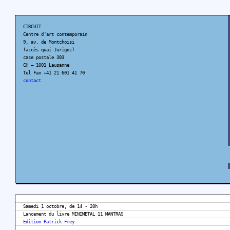
CIRCUIT
Centre d’art contemporain
9, av. de Montchoisi
(accès quai Jurigoz)
case postale 303
CH – 1001 Lausanne
Tel Fax +41 21 601 41 70
contact
Samedi 1 octobre, de 14 - 20h
Lancement du livre MINIMETAL 11 MANTRAS
Edition Patrick Frey