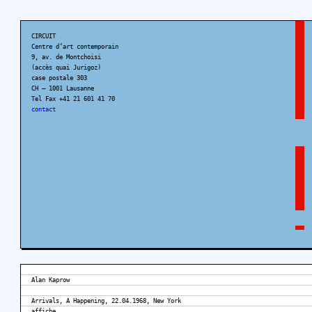
CIRCUIT
Centre d’art contemporain
9, av. de Montchoisi
(accès quai Jurigoz)
case postale 303
CH – 1001 Lausanne
Tel Fax +41 21 601 41 70
contact
Alan Kaprow
Arrivals, A Happening, 22.04.1968, New York
affiche