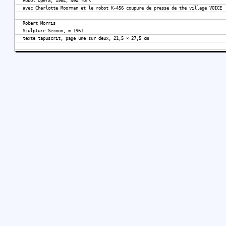
Robot Opera, 1964, New York
avec Charlotte Moorman et le robot K-456 coupure de presse de the village VOICE
Robert Morris
Sculpture Sermon, ≃ 1961
texte tapuscrit, page une sur deux, 21,5 × 27,5 cm