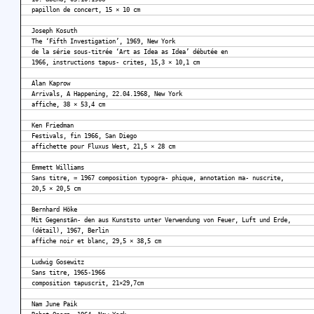
papillon de concert, 15 × 10 cm
Joseph Kosuth
The ‘Fifth Investigation’, 1969, New York
de la série sous-titrée ‘Art as Idea as Idea’ débutée en
1966, instructions tapus- crites, 15,3 × 10,1 cm
Alan Kaprow
Arrivals, A Happening, 22.04.1968, New York
affiche, 38 × 53,4 cm
Ken Friedman
Festivals, fin 1966, San Diego
affichette pour Fluxus West, 21,5 × 28 cm
Emmett Williams
Sans titre, ≃ 1967 composition typogra- phique, annotation ma- nuscrite,
20,5 × 20,5 cm
Bernhard Höke
Mit Gegenstän- den aus Kunststo unter Verwendung von Feuer, Luft und Erde,
(détail), 1967, Berlin
affiche noir et blanc, 29,5 × 38,5 cm
Ludwig Gosewitz
Sans titre, 1965-1966
composition tapuscrit, 21×29,7cm
Nam June Paik