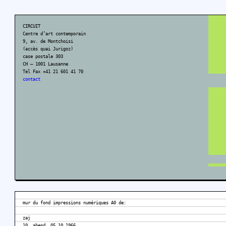
CIRCUIT
Centre d’art contemporain
9, av. de Montchoisi
(accès quai Jurigoz)
case postale 303
CH – 1001 Lausanne
Tel Fax +41 21 601 41 70
contact
mur du fond impressions numériques A0 de:
zaj
10. abend, 05.10.1966