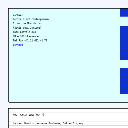
CIRCUIT
Centre d’art contemporain
9, av. de Montchoisi
(accès quai Jurigoz)
case postale 303
CH – 1001 Lausanne
Tel Fax +41 21 601 41 70
contact
NOUT VARIATIONS (CH-F)
Laurent Bruttin, étienne Bonhomme, Julien Sirjacq