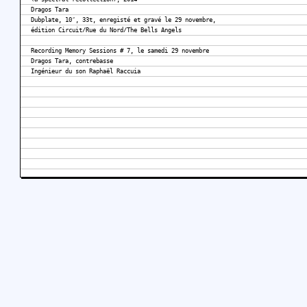
Dragos Tara
Dubplate, 10″, 33t, enregisté et gravé le 29 novembre,
édition Circuit/Rue du Nord/The Bells Angels
Recording Memory Sessions # 7, le samedi 29 novembre
Dragos Tara, contrebasse
Ingénieur du son Raphaël Raccuia