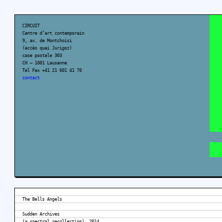
CIRCUIT
Centre d’art contemporain
9, av. de Montchoisi
(accès quai Jurigoz)
case postale 303
CH – 1001 Lausanne
Tel Fax +41 21 601 41 70
contact
The Bells Angels
Sudden Archives
(a spectral recollection), 2014