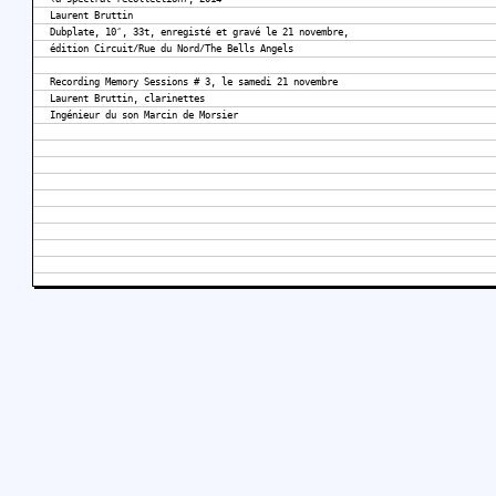
Laurent Bruttin
Dubplate, 10″, 33t, enregisté et gravé le 21 novembre,
édition Circuit/Rue du Nord/The Bells Angels
Recording Memory Sessions # 3, le samedi 21 novembre
Laurent Bruttin, clarinettes
Ingénieur du son Marcin de Morsier