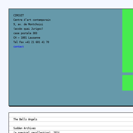
CIRCUIT
Centre d’art contemporain
9, av. de Montchoisi
(accès quai Jurigoz)
case postale 303
CH – 1001 Lausanne
Tel Fax +41 21 601 41 70
contact
The Bells Angels
Sudden Archives
(a spectral recollection), 2014