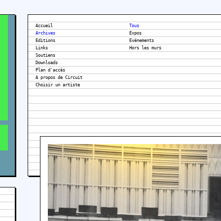
Accueil
Tous
Archives
Expos
Editions
Evénements
Links
Hors les murs
Soutiens
Downloads
Plan d'accès
A propos de Circuit