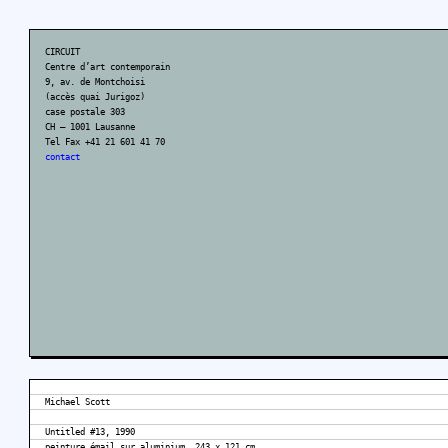
CIRCUIT
Centre d’art contemporain
9, av. de Montchoisi
(accès quai Jurigoz)
case postale 303
CH – 1001 Lausanne
Tel Fax +41 21 601 41 70
contact
Michael Scott
Untitled #13, 1990
peinture émail sur aluminium, 243 x 121 cm