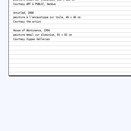
Courtesy ART & PUBLIC, Genève
Untitled, 2008
peinture à l’encaustique sur toile, 46 x 46 cm
Courtesy the artist
House of Abstinence, 1994
peinture émail sur aluminium, 81 x 81 cm
Courtesy Xippas Galleries