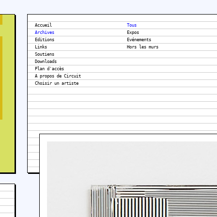
Accueil
Tous
Archives
Expos
Editions
Evénements
Links
Hors les murs
Soutiens
Downloads
Plan d'accès
A propos de Circuit