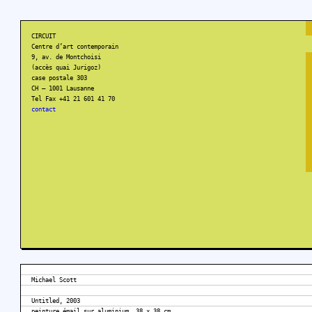
CIRCUIT
Centre d’art contemporain
9, av. de Montchoisi
(accès quai Jurigoz)
case postale 303
CH – 1001 Lausanne
Tel Fax +41 21 601 41 70
contact
Michael Scott
Untitled, 2003
peinture émail sur aluminium, 38 x 38 cm