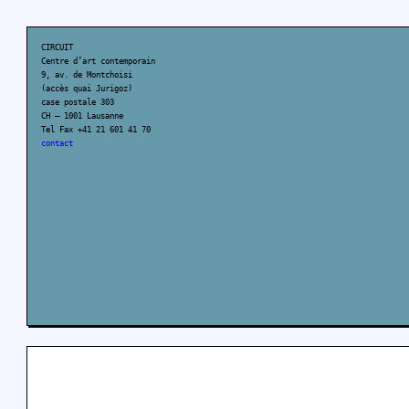
CIRCUIT
Centre d’art contemporain
9, av. de Montchoisi
(accès quai Jurigoz)
case postale 303
CH – 1001 Lausanne
Tel Fax +41 21 601 41 70
contact