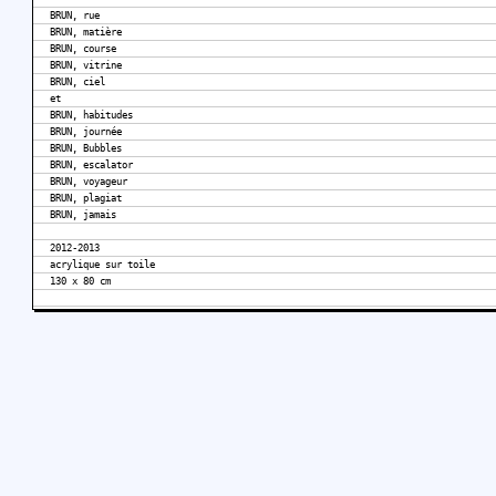
BRUN, rue
BRUN, matière
BRUN, course
BRUN, vitrine
BRUN, ciel
et
BRUN, habitudes
BRUN, journée
BRUN, Bubbles
BRUN, escalator
BRUN, voyageur
BRUN, plagiat
BRUN, jamais
2012-2013
acrylique sur toile
130 x 80 cm