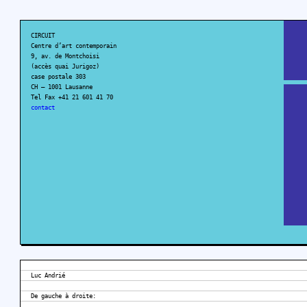
CIRCUIT
Centre d’art contemporain
9, av. de Montchoisi
(accès quai Jurigoz)
case postale 303
CH – 1001 Lausanne
Tel Fax +41 21 601 41 70
contact
Luc Andrié
De gauche à droite: