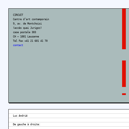
CIRCUIT
Centre d’art contemporain
9, av. de Montchoisi
(accès quai Jurigoz)
case postale 303
CH – 1001 Lausanne
Tel Fax +41 21 601 41 70
contact
Luc Andrié
De gauche à droite: