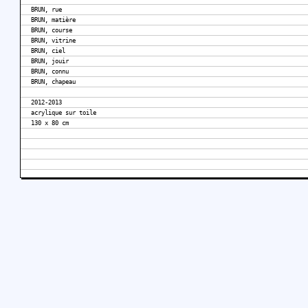
BRUN, rue
BRUN, matière
BRUN, course
BRUN, vitrine
BRUN, ciel
BRUN, jouir
BRUN, connu
BRUN, chapeau
2012-2013
acrylique sur toile
130 x 80 cm