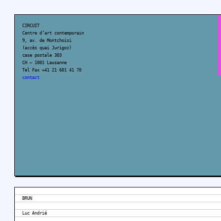
CIRCUIT
Centre d’art contemporain
9, av. de Montchoisi
(accès quai Jurigoz)
case postale 303
CH – 1001 Lausanne
Tel Fax +41 21 601 41 70
contact
BRUN
Luc Andrié