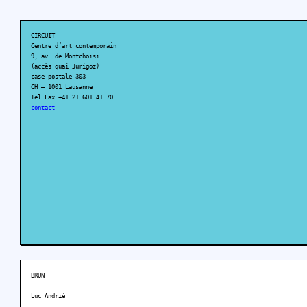
CIRCUIT
Centre d’art contemporain
9, av. de Montchoisi
(accès quai Jurigoz)
case postale 303
CH – 1001 Lausanne
Tel Fax +41 21 601 41 70
contact
BRUN
Luc Andrié