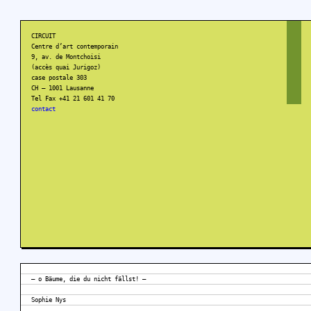
CIRCUIT
Centre d’art contemporain
9, av. de Montchoisi
(accès quai Jurigoz)
case postale 303
CH – 1001 Lausanne
Tel Fax +41 21 601 41 70
contact
— o Bäume, die du nicht fällst! —
Sophie Nys