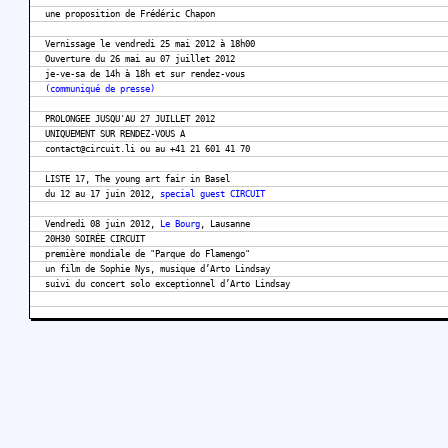
une proposition de Frédéric Chapon
Vernissage le vendredi 25 mai 2012 à 18h00
Ouverture du 26 mai au 07 juillet 2012
je-ve-sa de 14h à 18h et sur rendez-vous
(communiqué de presse)
PROLONGEE JUSQU'AU 27 JUILLET 2012
UNIQUEMENT SUR RENDEZ-VOUS A
contact@circuit.li ou au +41 21 601 41 70
LISTE 17, The young art fair in Basel
du 12 au 17 juin 2012,
special guest CIRCUIT
Vendredi 08 juin 2012,
Le Bourg
, Lausanne
20H30 SOIRÉE CIRCUIT
première mondiale de "Parque do Flamengo"
un film de Sophie Nys, musique d’Arto Lindsay
suivi du concert solo exceptionnel d’Arto Lindsay