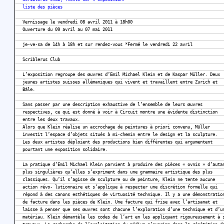
liste des pièces
Vernissage le vendredi 08 avril 2011 à 18h00
Ouverture du 09 avril au 07 mai 2011
je-ve-sa de 14h à 18h et sur rendez-vous *Fermé le vendredi 22 avril
Scriblerus Club
L’exposition regroupe des œuvres d’Emil Michael Klein et de Kaspar Müller. Deux
jeunes artistes suisses allémaniques qui vivent et travaillent entre Zurich et
Bâle.
Sans passer par une description exhaustive de l’ensemble de leurs œuvres
respectives, ce qui est donné à voir à Circuit montre une évidente distinction
entre les deux travaux.
Alors que Klein réalise un accrochage de peintures à priori convenu, Müller
investit l’espace d’objets situés à mi-chemin entre le design et la sculpture.
Les deux artistes déploient des productions bien différentes qui argumentent
pourtant une exposition solidaire.
La pratique d’Emil Michael Klein parvient à produire des pièces « ovnis » d’auta
plus singulières qu’elles s’expriment dans une grammaire artistique des plus
classiques. Qu’il s’agisse de sculpture ou de peinture, Klein ne tente aucune
action révo- lutionnaire et s’applique à respecter une discrétion formelle qui
répond à des canons esthétiques de virtuosité technique. Il y a une démonstratio
de facture dans les pièces de Klein. Une facture qui frise avec l’artisanat et
laisse à penser que ses œuvres sont chacune l’exploration d’une technique et d’u
matériau. Klein démantèle les codes de l’art en les appliquant rigoureusement à 