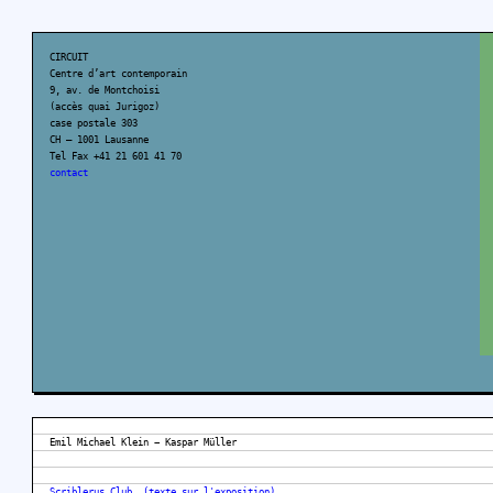
CIRCUIT
Centre d’art contemporain
9, av. de Montchoisi
(accès quai Jurigoz)
case postale 303
CH – 1001 Lausanne
Tel Fax +41 21 601 41 70
contact
Emil Michael Klein − Kaspar Müller
Scriblerus Club, (texte sur l'exposition)