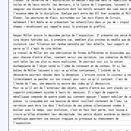
travaux. La recherche de l’exploitation du médium s’exprime dans la répétition d
toiles et de leurs motifs. Ces derniers, à la limite de l’organique, laissent à
imaginer une dissection de la peinture dont les motifs seraient des vues macro d
l’essence même de la discipline. Quelque part entre des All Over acceptés et Mil
Glaser, les peintures de Klein, accrochées sur les murs blancs de Circuit,
malmènent l’Art Noble en en présentant les échantillons dans un jeu de « stupid
shapes » envahissant qui rappelle aussi la pratique du graffiti.
Kaspar Müller assure la deuxième partie de l’exposition. Il présente une série d
cinq objets hybrides qui, à première vue, semblent plus proches du meuble que de
sculpture. Leur filiation est rendue sensible par leur échelle, leur support et
parce qu’il s’agit de cinq boîtes.
Le travail de Müller est une imbrication de formes différentes et dissociées qui
pour chacune d’entre elles, viennent servir une narration. Les scénarios de Müll
sont selon les cas plus ou moins explicites. On pourrait voir ici la notion
duchampienne de l’objet caché ou l’idée de contenant et de contenu. Et si les
boîtes de Müller laissent à voir ce qu’elles contiennent, l’intérêt de la
découverte pourrait résider dans la déception. L’artiste incite le visiteur à ve
littéralement se pencher sur son travail pour voir ce qu’il contient. C’est de
l’herbe de l’eau, une ampoule ou encore des vides qu’il découvrira.
Pour ce qu’il est de l’extérieur des objets, quatre d’entre eux sont placés sur 
supports précisément ajustés à leurs di- mensions. Il s’agit de supports
métalliques composés de quatre pieds qui viennent appuyer l’aspect mobilier de c
pièces. La cinquième est une bassine de métal rouillant contenant de l’eau. La
narration peut être lue dans l’évolution de ses pièces silencieuses vouées à
évoluer avec le temps. Leur évolution, c’est en fait leur perte, tout laisse à
croire qu’elles attendent leur décrépitude. Ces petits objets austères au destin
pathétique apportent une tension tragique ou grotesque au cheminement de
l’exposition.