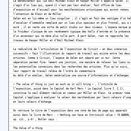
Le dénominateur qui lie Emil Michael Klein et Kaspar Müller s’appelle Galen. Il
s’agit d’un lieu qui, quand il n’est pas leur atelier, fait office de lieu
d’exposition et d’accueil pour les manifestations artistiques qui auront retenu
l’attention de Klein et de Müller.
Galen est en lui-même un lieu singulier ; il s’agit en fait des vestiges d’un ha
d’escalier d’immeuble remplacé par un lieu plus spacieux et plus frontal, qui a 
muré ; il en reste une sorte de petit studio sur deux niveaux. L’espace marque p
la froideur clinique de son revêtement typique des halls d’entrée et la présence
d’un ascenseur qui ne mène plus nulle part. À part Galen, rien ne rapproche les
travaux de Kaspar Müller et d’Emil Michael Klein.
La radicalité de l’articulation de l’exposition de Circuit – en deux scénarios
successifs – fait l’illustration du rapport de travail qui existe entre les deux
artistes. Comme à Circuit, l’espace de Galen est séparé par un mur. Cette
séparation permet fina- lement une jonction, une manière de relever les liens ou
les potentielles connexions dans les recherches des artistes. Plus qu’un suivi,
leur rapport de travail relève de l’ordre du commentaire.
Au delà d’un atelier, Galen matérialise une source d’informations et d’échanges.
« The value of thing is just as much as it will bring » , l’intitulé de
l’exposition, puisé dans le Capital de Karl Marx ( Le Capital livre I :I.1),
constitue le seul élément réalisé en commun par Müller et Klein. Ce premier tome
Capital s’applique à analyser la valeur des marchandises par leurs valeurs d’usa
et leurs valeurs d’échange.
On retrouve le titre de l’exposition dans une note de bas de page qui apparaît
ainsi dans le livre de Marx : « Nothing can have an Intrinsick value » (N.BABON,
op. cit., p.6) ; Butler says :
The Value of a thing