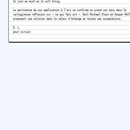
Is just as much as it will bring.
La pertinence de son application à l’art se confirme et prend son sens dans la
vertigineuse réflexion sur « ce qui fait art ». Emil Michael Klein et Kaspar Mül
proposent une solution dans la valeur d’échange et toutes ses acceptations.
E. L.
pour circuit