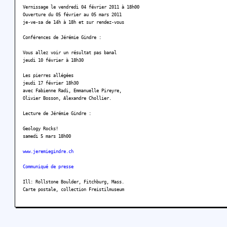
Vernissage le vendredi 04 février 2011 à 18h00
Ouverture du 05 février au 05 mars 2011
je-ve-sa de 14h à 18h et sur rendez-vous
Conférences de Jérémie Gindre :
Vous allez voir un résultat pas banal
jeudi 10 février à 18h30
Les pierres allégées
jeudi 17 février 18h30
avec Fabienne Radi, Emmanuelle Pireyre,
Olivier Bosson, Alexandre Chollier.
Lecture de Jérémie Gindre :
Geology Rocks!
samedi 5 mars 18h00
www.jeremiegindre.ch
Communiqué de presse
Ill: Rollstone Boulder, Fitchburg, Mass.
Carte postale, collection Freistilmuseum