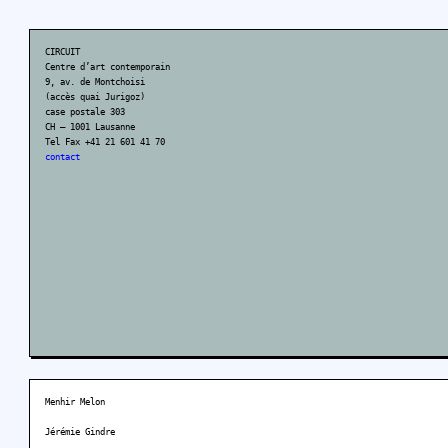
CIRCUIT
Centre d’art contemporain
9, av. de Montchoisi
(accès quai Jurigoz)
case postale 303
CH – 1001 Lausanne
Tel Fax +41 21 601 41 70
contact
Menhir Melon
Jérémie Gindre