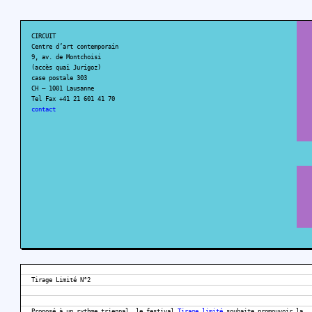
CIRCUIT
Centre d’art contemporain
9, av. de Montchoisi
(accès quai Jurigoz)
case postale 303
CH – 1001 Lausanne
Tel Fax +41 21 601 41 70
contact
Tirage Limité N°2
Proposé à un rythme triennal, le festival
Tirage limité
souhaite promouvoir la