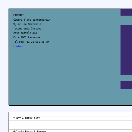
CIRCUIT
Centre d’art contemporain
9, av. de Montchoisi
(accès quai Jurigoz)
case postale 303
CH – 1001 Lausanne
Tel Fax +41 21 601 41 70
contact
I GOT A BREAK BABY.....
Galeria Parra & Romero