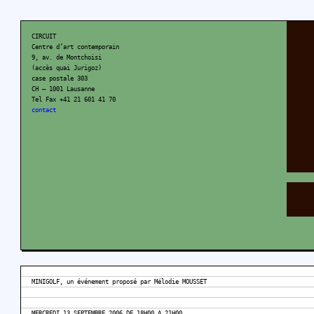
CIRCUIT
Centre d’art contemporain
9, av. de Montchoisi
(accès quai Jurigoz)
case postale 303
CH – 1001 Lausanne
Tel Fax +41 21 601 41 70
contact
MINIGOLF, un événement proposé par Mélodie MOUSSET
MERCREDI 13 SEPTEMBRE 2006 DE 18H00 A 21H00