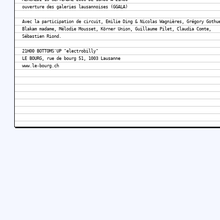
ouverture des galeries lausannoises (GGALA)
Avec la participation de circuit, Emilie Ding & Nicolas Wagnières, Grégory Gothu
Blakam madame, Mélodie Mousset, Körner Union, Guillaume Pilet, Claudia Comte,
Sébastien Riond.
21H00 BOTTOMS'UP "electrobilly"
LE BOURG, rue de bourg 51, 1003 Lausanne
www.le-bourg.ch