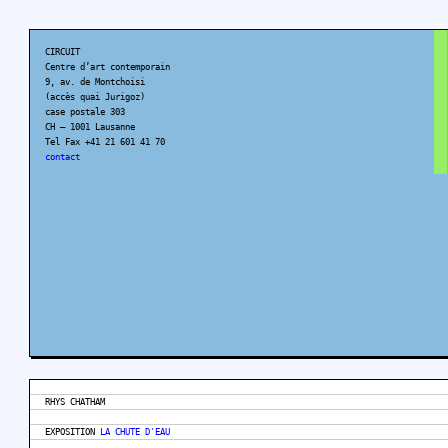
CIRCUIT
Centre d’art contemporain
9, av. de Montchoisi
(accès quai Jurigoz)
case postale 303
CH – 1001 Lausanne
Tel Fax +41 21 601 41 70
contact
RHYS CHATHAM
EXPOSITION
LA CHUTE D'EAU