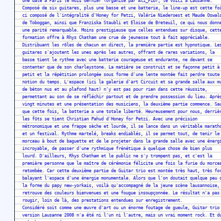
une date à Paris le mois dernier (organisé par Ali_Fib), le voici à Lausanne.
Composé de six guitares, plus une basse et une batterie, le line-up est cette fo
ci composé de l'intégralité d'Honey for Petzi, Valérie Niederoest et Maude Oswal
de Toboggan, ainsi que Franziska Staubli et Eloise de Breteuil, ce qui nous donn
une parité remarquable. Moins prestigieuse que celles entendues sur disque, cett
formation offre à Rhys Chatham une crue de jeunesse tout à fait appréciable.
Distribuant les rôles de chacun en direct, la première partie est hypnotique. Le
guitares s'ajoutent les unes après les autres, offrant de rares variations, la
basse tient le rythme avec une batterie courageuse et endurante, ne devant se
contenter que de son charleystone. La matière se construit et se façonne petit à
petit et la répétition prolongée sous forme d'une lente montée fait perdre toute
notion du temps. L'espace (ici la galerie d'art Circuit et sa grande salle aux m
de béton nus et au plafond haut) n'y est pas pour rien dans cette réussite,
permettant au son de se réfléchir partout et de prendre possession du lieu. Aprè
vingt minutes et une présentation des musiciens, la deuxième partie commence. Sa
que cette fois, la batterie a une totale liberté. Heureusement pour nous, derriè
les fûts se tient Christian Pahud d'Honey for Petzi. Avec une précision
métronomique et une frappe sèche et lourde, il se lance dans un véritable marath
et un festival. Rythme martelé, breaks endiablés, il se permet tout, de tenir le
morceau à bout de baguette et de le projeter dans la grande salle avec une énerg
incroyable, de passer d'une rythmique frénétique à quelque chose de bien plus
lourd. D'ailleurs, Rhys Chatham et le public ne s'y trompent pas, et c'est la
première personne que le maître de cérémonie félicite une fois la furie du morce
retombée. Car cette deuxième partie de Guitar trio est montée très haut, très fo
balayant l'espace d'une énergie monumentale. Alors que l'on doutait quelque peu 
la forme du papy new-yorkais, voilà qu'accompagné de la jeune scène lausannoise,
retrouve des couleurs bienvenues et une fougue insoupçonnée. Le résultat n'a pas
rougir, loin de là, des prestations entendues sur enregistrement.
Considéré soit comme une œuvre d'art ou un énorme foutage de gueule, Guitar trio
version Lausanne 2008 n'a été ni l'un ni l'autre, mais un vrai moment rock. Et d