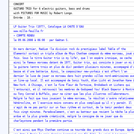
CONCERT
GUITARD TRIO for 6 electric guitars, bass and drums
with PICTURES FOR MUSIC by Robert Longo.
Entrée : 10.-
LP Guitar Trio (1977), Catalogue LA CHUTE D'EAU
www.mille-feuille.fr
» COMPTE RENDU
le 09.06.2008 à 06:00 · par Gaëtan S.
En mars dernier, Radium (la division rock du prestigieux label Table of the
Elements) sortait un triple album de Rhys Chatham composé du même morceau, joué 
fois. Sous le titre Guitar trio is my life!, que l'on espère ironique, se cache
ainsi le fameux morceau datant de 1977, Guitar trio, qui consiste à jouer un mi 
la guitare (entre trois et plus de dix) pendant plusieurs minutes, accompagné d'
basse et d'une batterie. Ainsi, le compositeur new-yorkais s'est offert l'an
dernier le luxe de jouer ce morceau dans huit grandes villes nord-américaines av
un line-up local. Il est accompagné de Sonic Youth, Alan Licht et Jonathan Kane 
New-York. A Chicago, c'est la fine fleur de Tortoise, Brokeback et Lichens qui
l'entourait, et il retrouvait les membres de Godspeed You! Black Emperor à Montr
ou Tony Conrad à Buffalo, pour ne citer que les plus illustres collaborateurs.
Malgré le fait que tous jouaient le même morceau, le résultat s'avère relativeme
hétéroclite, et l'exercice moins convenu et plus compliqué qu'il n'y paraît. Il
s'agit de ne pas partir sur un faux rythme et surtout, de le tenir pendant deux
fois vingt minutes. Paradoxalement, c'est au batteur que revient la tâche la plu
ardue et la plus grande créativité, malgré la consigne de ne jouer que du
charleystone pendant la première partie.
C'est ainsi que Rhys Chatham continue sa tournée des grands ducs en Europe. Aprè