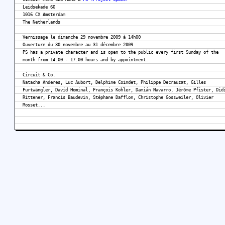
Leidsekade 60
1016 CX Amsterdam
The Netherlands
Vernissage le dimanche 29 novembre 2009 à 14h00
Ouverture du 30 novembre au 31 décembre 2009
PS has a private character and is open to the public every first Sunday of the
month from 14.00 - 17.00 hours and by appointment.
Circuit & Co.
Natacha Anderes, Luc Aubort, Delphine Coindet, Philippe Decrauzat, Gilles
Furtwängler, David Hominal, François Kohler, Damián Navarro, Jérôme Pfister, Did
Rittener, Francis Baudevin, Stéphane Dafflon, Christophe Gossweiler, Olivier
Mosset...