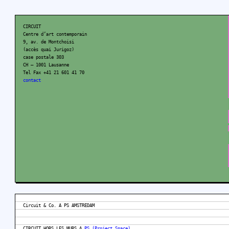
CIRCUIT
Centre d’art contemporain
9, av. de Montchoisi
(accès quai Jurigoz)
case postale 303
CH – 1001 Lausanne
Tel Fax +41 21 601 41 70
contact
Circuit & Co. A PS AMSTREDAM
CIRCUIT HORS LES MURS A
PS (Project Space)