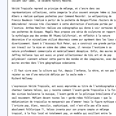
coulant leur label, le célèbre Factory Records.
Vérité Tropicale reprend ce principe de mélange, et s’ancre dans ces
représentations collectives, cette imagerie le plus souvent anonyme (même si Jos
Albers a réalisé quelques pochettes pour Command Records). Le wallpainting de
Francis Baudevin (réalisé à partir de la pochette de Bongos/Flutes /Guitars de L
Admiradores) renvoie très clairement à cette abstraction d’exotisme portée par
l’exotica. Anthea Hamilton réalise une scénographie qui donne à voir certaines d
ces pochettes de disques. Magali Reus propose une série de sculptures en rapport
la mythologie pop des années 80 (Miami-Californie), et réfléchit à la nature
décorative d’un minimalisme utilisé désormais comme pur agrément dans les lieux 
divertissement. Quant à l’écossais Mick Peter, qui a construit une grande partie
son travail sur la mise en scène des idées reçues, il renvoie l’exotisme à sa
nature profondément commerciale et matériellement déceptive. Enfin, des œuvres d
Jeffrey Vallance (qui est aussi un grand collectionneur de tiki art et de pop
polynésien) viennent achever cette guerre des mondes et des imaginaires, avec de
œuvres ancrées dans l’ère géographique océanienne.
« Il faut vivre avec la culture qui fut, depuis l’enfance, la nôtre, et non pas 
rejeter au nom d’une maturité définie par la seule mode »
Richard Halloway
L’expression Vérité Tropicale, est aussi empruntée au titre de l’autobiographie 
chanteur Caetano Veloso, qui y raconte comment l’avant-garde Tropicalia à la fin
des sixties bouleversa la musique, l’avant-garde et la politique brésilienne d’u
seul mouvement. Méfiant devant toutes les « garde-robes folkloriques » que la
médiatisation de tropicalia ne manquerait pas d’amener (mais la figure mythique 
l’artiste pop, blanc, masculin, sophistiqué, cool n’est-elle pas elle aussi
absolument folklorique ?), Veloso inventa pour son propre compte un mélange
tropical, à la fois local et totalement pop, un modèle qui oscillant entre la