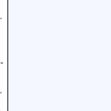
ns
 de
et