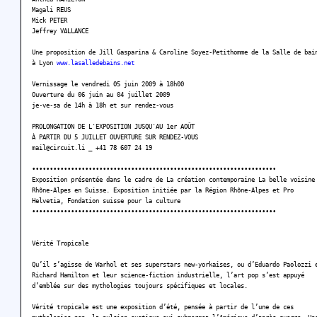
Magali REUS
Mick PETER
Jeffrey VALLANCE
Une proposition de Jill Gasparina & Caroline Soyez-Petithomme de la Salle de bai
à Lyon
www.lasalledebains.net
Vernissage le vendredi 05 juin 2009 à 18h00
Ouverture du 06 juin au 04 juillet 2009
je-ve-sa de 14h à 18h et sur rendez-vous
PROLONGATION DE L'EXPOSITION JUSQU'AU 1er AOÛT
À PARTIR DU 5 JUILLET OUVERTURE SUR RENDEZ-VOUS
mail@circuit.li _ +41 78 607 24 19
•••••••••••••••••••••••••••••••••••••••••••••••••••••••••••••••••••••
Exposition présentée dans le cadre de La création contemporaine La belle voisine
Rhône-Alpes en Suisse. Exposition initiée par la Région Rhône-Alpes et Pro
Helvetia, Fondation suisse pour la culture
•••••••••••••••••••••••••••••••••••••••••••••••••••••••••••••••••••••
Vérité Tropicale
Qu’il s’agisse de Warhol et ses superstars new-yorkaises, ou d’Eduardo Paolozzi 
Richard Hamilton et leur science-fiction industrielle, l’art pop s’est appuyé
d’emblée sur des mythologies toujours spécifiques et locales.
Vérité tropicale est une exposition d’été, pensée à partir de l’une de ces