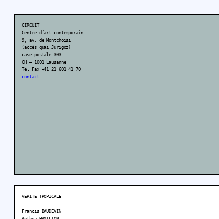
CIRCUIT
Centre d’art contemporain
9, av. de Montchoisi
(accès quai Jurigoz)
case postale 303
CH – 1001 Lausanne
Tel Fax +41 21 601 41 70
contact
VÉRITÉ TROPICALE
Francis BAUDEVIN
Anthea HAMILTON