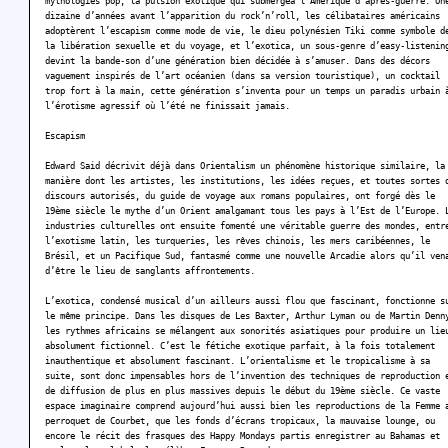
mythologies pop, la pulsion exotique qui submergea l’Amérique d’après-guerre. Un
dizaine d’années avant l’apparition du rock’n’roll, les célibataires américains
adoptèrent l’escapism comme mode de vie, le dieu polynésien Tiki comme symbole d
la libération sexuelle et du voyage, et l’exotica, un sous-genre d’easy-listenin
devint la bande-son d’une génération bien décidée à s’amuser. Dans des décors
vaguement inspirés de l’art océanien (dans sa version touristique), un cocktail
trop fort à la main, cette génération s’inventa pour un temps un paradis urbain 
l’érotisme agressif où l’été ne finissait jamais.
Escapism
Edward Said décrivit déjà dans Orientalism un phénomène historique similaire, la
manière dont les artistes, les institutions, les idées reçues, et toutes sortes 
discours autorisés, du guide de voyage aux romans populaires, ont forgé dès le
19ème siècle le mythe d’un Orient amalgamant tous les pays à l’Est de l’Europe. 
industries culturelles ont ensuite fomenté une véritable guerre des mondes, entr
l’exotisme latin, les turqueries, les rêves chinois, les mers caribéennes, le
Brésil, et un Pacifique Sud, fantasmé comme une nouvelle Arcadie alors qu’il ven
d’être le lieu de sanglants affrontements.
L’exotica, condensé musical d’un ailleurs aussi flou que fascinant, fonctionne s
le même principe. Dans les disques de Les Baxter, Arthur Lyman ou de Martin Denn
les rythmes africains se mélangent aux sonorités asiatiques pour produire un lie
absolument fictionnel. C’est le fétiche exotique parfait, à la fois totalement
inauthentique et absolument fascinant. L’orientalisme et le tropicalisme à sa
suite, sont donc impensables hors de l’invention des techniques de reproduction 
de diffusion de plus en plus massives depuis le début du 19ème siècle. Ce vaste
espace imaginaire comprend aujourd’hui aussi bien les reproductions de la Femme 
perroquet de Courbet, que les fonds d’écrans tropicaux, la mauvaise lounge, ou
encore le récit des frasques des Happy Mondays partis enregistrer au Bahamas et