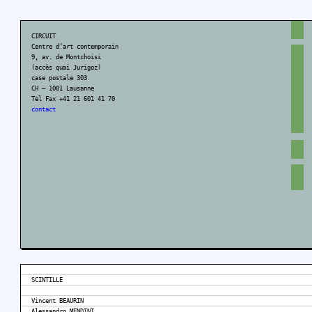
CIRCUIT
Centre d’art contemporain
9, av. de Montchoisi
(accès quai Jurigoz)
case postale 303
CH – 1001 Lausanne
Tel Fax +41 21 601 41 70
contact
SCINTILLE
Vincent BEAURIN
Alessandro MENDINI