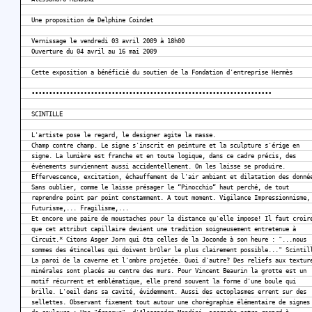
Une proposition de Delphine Coindet
Vernissage le vendredi 03 avril 2009 à 18h00
Ouverture du 04 avril au 16 mai 2009
Cette exposition a bénéficié du soutien de la Fondation d'entreprise Hermès
•••••••••••••••••••••••••••••••••••••••••••••••••••••••••••••••••••••
SCINTILLE
L'artiste pose le regard, le designer agite la masse.
Champ contre champ. Le signe s'inscrit en peinture et la sculpture s'érige en
signe. La lumière est franche et en toute logique, dans ce cadre précis, des
événements surviennent aussi accidentellement. On les laisse se produire.
Effervescence, excitation, échauffement de l'air ambiant et dilatation des donné
Sans oublier, comme le laisse présager le “Pinocchio“ haut perché, de tout
reprendre point par point constamment. A tout moment. Vigilance Impressionnisme,
Futurisme,... Fragilisme,...
Et encore une paire de moustaches pour la distance qu'elle impose! Il faut croir
que cet attribut capillaire devient une tradition soigneusement entretenue à
Circuit.* Citons Asger Jorn qui ôta celles de la Joconde à son heure : "...nous
sommes des étincelles qui doivent brûler le plus clairement possible..." Scintil
La paroi de la caverne et l'ombre projetée. Quoi d'autre? Des reliefs aux textur
minérales sont placés au centre des murs. Pour Vincent Beaurin la grotte est un
motif récurrent et emblématique, elle prend souvent la forme d'une boule qui
brille. L'oeil dans sa cavité, évidemment. Aussi des ectoplasmes errent sur des
sellettes. Observant fixement tout autour une chorégraphie élémentaire de signes