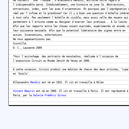
de couleurs : Une "fresque", d'Alessandro Mendini, accroche notre regard à
l'indispensable paroi. Indubitablement, une histoire se joue là. Abstractions,
attractions, index, sont les axes d'orientation. Et pourquoi pas l'imprégnation 
réel par l'infime et le grandiose? Car il y a bien une question d'échelle inhére
à tout cela. Pas seulement l'échelle du visible, mais aussi celle des moyens qui
permettent à l'artiste comme au designer d'exercer leur pratique... À la limite.
Afin que les rapports entre les choses soient exprimés, expérimentés et animés v
leur puissance maximale. Afin que le potentiel libératoire des signes entre en
action. Incantations, exhortations.
Ne nous appesantissons pas.
Scintille.
D. C., Lausanne 2009.
*Voir l'accrochage des portraits de moustachus, réalisée à l'occasion de
l'exposition Circuit au Musée Jenich de Vevey en 2005.
Á cette occasion, Circuit produit une édition de chacun des deux artistes, ‘Lupa
et ‘Outils’.
Allessandro
Mendini
est né en 1931. Il vit et travaille à Milan
Vincent Beaurin
est né en 1960. Il vit et travaille à Paris. Il est représenté à
Paris, par la
Galerie Frédéric Giroux
.