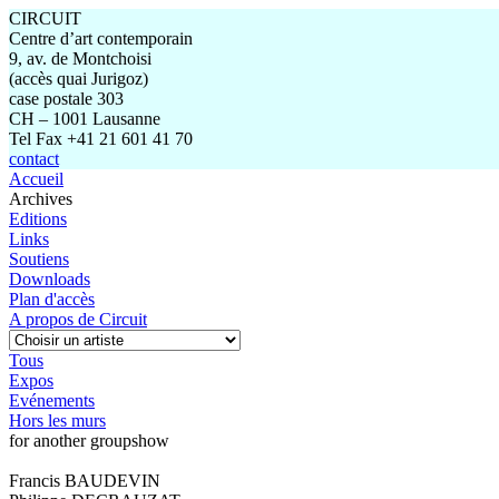
CIRCUIT
Centre d’art contemporain
9, av. de Montchoisi
(accès quai Jurigoz)
case postale 303
CH – 1001 Lausanne
Tel Fax +41 21 601 41 70
contact
Accueil
Archives
Editions
Links
Soutiens
Downloads
Plan d'accès
A propos de Circuit
Tous
Expos
Evénements
Hors les murs
for another groupshow
Francis BAUDEVIN