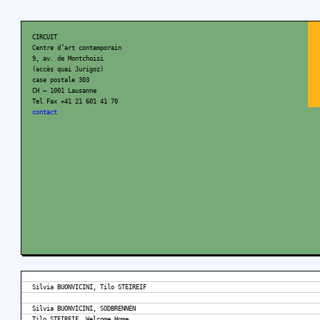
CIRCUIT
Centre d’art contemporain
9, av. de Montchoisi
(accès quai Jurigoz)
case postale 303
CH – 1001 Lausanne
Tel Fax +41 21 601 41 70
contact
Silvia BUONVICINI, Tilo STEIREIF
Silvia BUONVICINI, SODBRENNEN
Tilo STEIREIF, Welcome Home