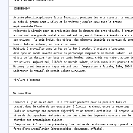
SODBRENNEN*
Artiste pluridisciplinaire Silvia Buonvicini pratique les arts visuels, la musiq
au sein du groupe Knut & Silvy et le théâtre jusqu’en 2003 avec la troupe
expérimentale Klara.
Présentée à Circuit pour sa production dans le domaine des arts visuels, l’artis
a construit une grande installation mettant un jeux différents éléments relatifs
son univers : le bois brûlé, des objets, des éléments inspirés de parties du cor
humain tels un estomac, un foie et un rein.
Habituée à travailler avec le feu ou le fer à souder, l’artiste a longtemps
développé un monde inventé autour du personnage imaginaire de Brenda Bolasz. Les
objets ou les dessins (sur bois ou tapis brûlés) ainsi créés tournaient autour d
cet univers. Aujourd’hui, libérée de Brenda Bolasz, Silvia Buonvicini poursuit a
Holzweg (grand dessin sur tapis réalisé pour l’exposition à Filiale, Bâle, 2004)
Sodbrennen le travail de Brenda Bolasz Survivorz.
*brûlure d’estomac
Welcome Home
Commencé il y un an et demi, Tilo Steireif présente pour la première fois ce
travail dans le cadre de son exposition à Circuit. A cheval entre le reportage
(mais un reportage pas purement objectif) et un travail artistique, il propose u
série de photographies réalisées autour des sites des logements ouvriers sur le
chantier des transalpines alpines.
L’exposition à Circuit ne présente qu’une partie de ce documentaire qui prend la
forme d’une installation (photographies, documents, affiche).