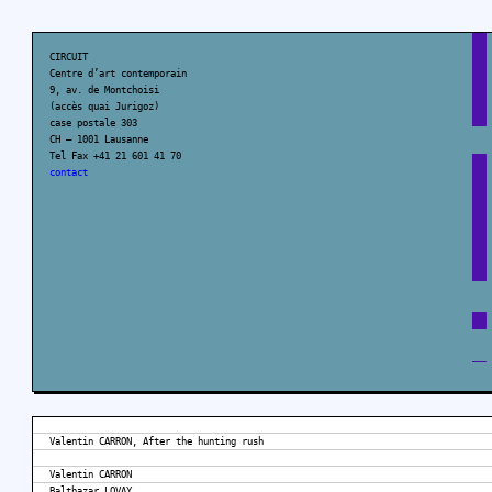
CIRCUIT
Centre d’art contemporain
9, av. de Montchoisi
(accès quai Jurigoz)
case postale 303
CH – 1001 Lausanne
Tel Fax +41 21 601 41 70
contact
Valentin CARRON, After the hunting rush
Valentin CARRON
Balthazar LOVAY