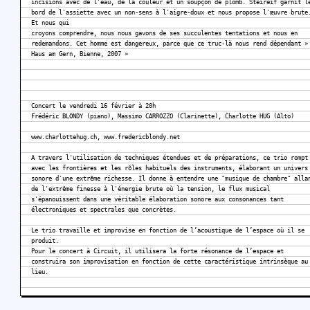
incisions avec de l'eau, de la couleur et un soupçon de plomb. Steireif garnit l
bord de l'assiette avec un non-sens à l'aigre-doux et nous propose l'œuvre brute
Et nous qui
croyons comprendre, nous nous gavons de ses succulentes tentations et nous en
redemandons. Cet homme est dangereux, parce que ce truc-là nous rend dépendant »
Haus am Gern, Bienne, 2007 »
Concert le vendredi 16 février à 20h
Frédéric BLONDY (piano), Massimo CARROZZO (Clarinette), Charlotte HUG (Alto)
www.charlottehug.ch, www.fredericblondy.net
A travers l'utilisation de techniques étendues et de préparations, ce trio rompt
avec les frontières et les rôles habituels des instruments, élaborant un univers
sonore d'une extrême richesse. Il donne à entendre une "musique de chambre" alla
de l'extrême finesse à l'énergie brute où la tension, le flux musical
s'épanouissent dans une véritable élaboration sonore aux consonances tant
électroniques et spectrales que concrètes.
Le trio travaille et improvise en fonction de l’acoustique de l’espace où il se
produit.
Pour le concert à Circuit, il utilisera la forte résonance de l’espace et
construira son improvisation en fonction de cette caractéristique intrinsèque au
lieu.