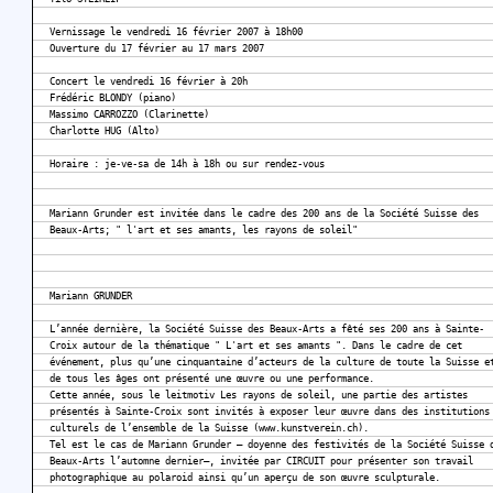
Vernissage le vendredi 16 février 2007 à 18h00
Ouverture du 17 février au 17 mars 2007
Concert le vendredi 16 février à 20h
Frédéric BLONDY (piano)
Massimo CARROZZO (Clarinette)
Charlotte HUG (Alto)
Horaire : je-ve-sa de 14h à 18h ou sur rendez-vous
Mariann Grunder est invitée dans le cadre des 200 ans de la Société Suisse des
Beaux-Arts; " l'art et ses amants, les rayons de soleil"
Mariann GRUNDER
L’année dernière, la Société Suisse des Beaux-Arts a fêté ses 200 ans à Sainte-
Croix autour de la thématique " L'art et ses amants ". Dans le cadre de cet
événement, plus qu’une cinquantaine d’acteurs de la culture de toute la Suisse e
de tous les âges ont présenté une œuvre ou une performance.
Cette année, sous le leitmotiv Les rayons de soleil, une partie des artistes
présentés à Sainte-Croix sont invités à exposer leur œuvre dans des institutions
culturels de l’ensemble de la Suisse (www.kunstverein.ch).
Tel est le cas de Mariann Grunder – doyenne des festivités de la Société Suisse 
Beaux-Arts l’automne dernier–, invitée par CIRCUIT pour présenter son travail
photographique au polaroid ainsi qu’un aperçu de son œuvre sculpturale.