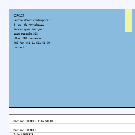
CIRCUIT
Centre d’art contemporain
9, av. de Montchoisi
(accès quai Jurigoz)
case postale 303
CH – 1001 Lausanne
Tel Fax +41 21 601 41 70
contact
Mariann GRUNDER Tilo STEIREIF
Mariann GRUNDER
Tilo STEIREIF