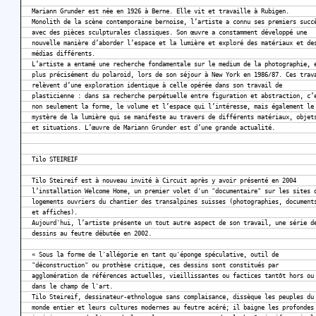
Mariann Grunder est née en 1926 à Berne. Elle vit et travaille à Rubigen.
Monolith de la scène contemporaine bernoise, l’artiste a connu ses premiers succ
avec des pièces sculpturales classiques. Son œuvre a constamment développé une
nouvelle manière d’aborder l’espace et la lumière et exploré des matériaux et de
médias différents.
L’artiste a entamé une recherche fondamentale sur le medium de la photographie, 
plus précisément du polaroid, lors de son séjour à New York en 1986/87. Ces trav
relèvent d’une exploration identique à celle opérée dans son travail de
plasticienne : dans sa recherche perpétuelle entre figuration et abstraction, c’
non seulement la forme, le volume et l’espace qui l’intéresse, mais également le
mystère de la lumière qui se manifeste au travers de différents matériaux, objet
et situations. L’œuvre de Mariann Grunder est d’une grande actualité.
Tilo STEIREIF
Tilo Steireif est à nouveau invité à Circuit après y avoir présenté en 2004
l’installation Welcome Home, un premier volet d'un "documentaire" sur les sites 
logements ouvriers du chantier des transalpines suisses (photographies, document
et affiches).
Aujourd'hui, l’artiste présente un tout autre aspect de son travail, une série d
dessins au feutre débutée en 2002.
« Sous la forme de l'allégorie en tant qu'éponge spéculative, outil de
"déconstruction" ou prothèse critique, ces dessins sont constitués par
agglomération de références actuelles, vieillissantes ou factices tantôt hors ou
dans le champ de l'art.
Tilo Steireif, dessinateur-ethnologue sans complaisance, dissèque les peuples du
monde entier et leurs cultures modernes au feutre acéré; il baigne les profondes