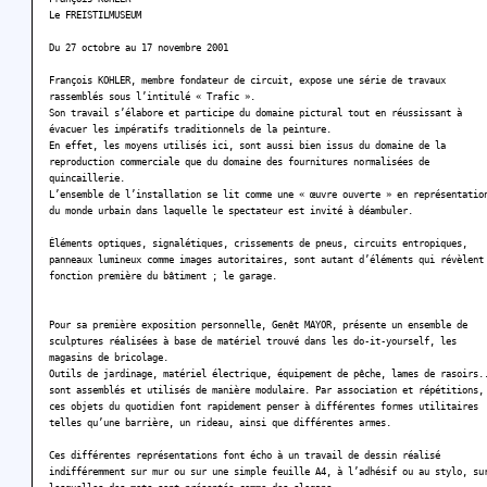
Le FREISTILMUSEUM
Du 27 octobre au 17 novembre 2001
François KOHLER, membre fondateur de circuit, expose une série de travaux
rassemblés sous l’intitulé « Trafic ».
Son travail s’élabore et participe du domaine pictural tout en réussissant à
évacuer les impératifs traditionnels de la peinture.
En effet, les moyens utilisés ici, sont aussi bien issus du domaine de la
reproduction commerciale que du domaine des fournitures normalisées de
quincaillerie.
L’ensemble de l’installation se lit comme une « œuvre ouverte » en représentatio
du monde urbain dans laquelle le spectateur est invité à déambuler.
Éléments optiques, signalétiques, crissements de pneus, circuits entropiques,
panneaux lumineux comme images autoritaires, sont autant d’éléments qui révèlent
fonction première du bâtiment ; le garage.
Pour sa première exposition personnelle, Genêt MAYOR, présente un ensemble de
sculptures réalisées à base de matériel trouvé dans les do-it-yourself, les
magasins de bricolage.
Outils de jardinage, matériel électrique, équipement de pêche, lames de rasoirs.
sont assemblés et utilisés de manière modulaire. Par association et répétitions,
ces objets du quotidien font rapidement penser à différentes formes utilitaires
telles qu’une barrière, un rideau, ainsi que différentes armes.
Ces différentes représentations font écho à un travail de dessin réalisé
indifféremment sur mur ou sur une simple feuille A4, à l’adhésif ou au stylo, su