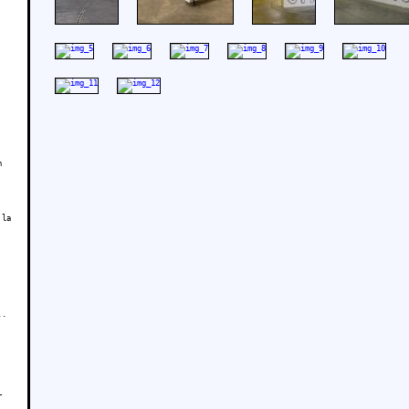
n
 la
..
r