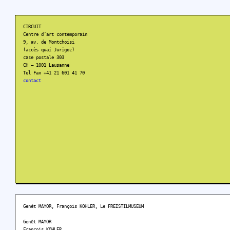
CIRCUIT
Centre d’art contemporain
9, av. de Montchoisi
(accès quai Jurigoz)
case postale 303
CH – 1001 Lausanne
Tel Fax +41 21 601 41 70
contact
Genêt MAYOR, François KOHLER, Le FREISTILMUSEUM
Genêt MAYOR
François KOHLER