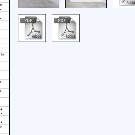
ur
en
e
 la
e
e
ls
 à
 à
ck,