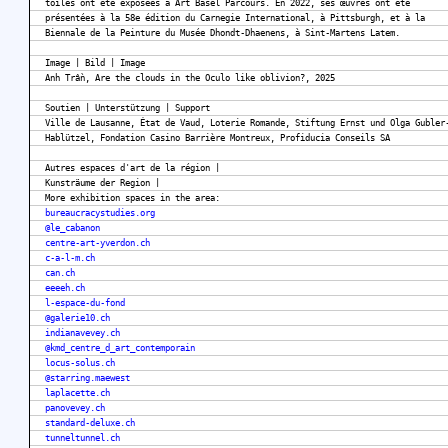
toiles ont été exposées à Art Basel Parcours. En 2022, ses œuvres ont été
présentées à la 58e édition du Carnegie International, à Pittsburgh, et à la
Biennale de la Peinture du Musée Dhondt-Dhaenens, à Sint-Martens Latem.
Image | Bild | Image
Anh Trần, Are the clouds in the Oculo like oblivion?, 2025
Soutien | Unterstützung | Support
Ville de Lausanne, État de Vaud, Loterie Romande, Stiftung Ernst und Olga Gubler
Hablützel, Fondation Casino Barrière Montreux, Profiducia Conseils SA
Autres espaces d'art de la région |
Kunsträume der Region |
More exhibition spaces in the area:
bureaucracystudies.org
@le_cabanon
centre-art-yverdon.ch
c-a-l-m.ch
can.ch
eeeeh.ch
l-espace-du-fond
@galerie10.ch
indianavevey.ch
@kmd_centre_d_art_contemporain
locus-solus.ch
@starring.maewest
laplacette.ch
panovevey.ch
standard-deluxe.ch
tunneltunnel.ch