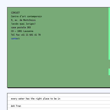
CIRCUIT
Centre d’art contemporain
9, av. de Montchoisi
(accès quai Jurigoz)
case postale 303
CH – 1001 Lausanne
Tel Fax +41 21 601 41 70
contact
every water has the right place to be in
Anh Tran