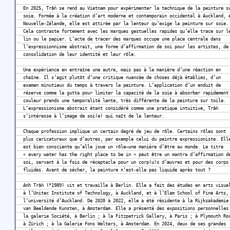
En 2025, Trần se rend au Vietnam pour expérimenter la technique de la peinture s
soie. Formée à la création d’art moderne et contemporain occidental à Auckland, 
Nouvelle-Zélande, elle est attirée par la lenteur qu’exige la peinture sur soie.
Cela contraste fortement avec les marques gestuelles rapides qu’elle trace sur l
lin ou le papier. L’acte de tracer des marques occupe une place centrale dans
l’expressionnisme abstrait, une forme d’affirmation de soi pour les artistes, de
consolidation de leur identité et leur rôle.
Une expérience en entraîne une autre, mais pas à la manière d’une réaction en
chaîne. Il s’agit plutôt d’une critique nuancée de choses déjà établies, d’un
examen minutieux du temps à travers la peinture. L’application d’un enduit de
réserve comme la gutta pour limiter la capacité de la soie à absorber rapidement
couleur prends une temporalité lente, très différente de la peinture sur toile.
L’expressionisme abstrait étant considéré comme une pratique intuitive, Trần
s’intéresse à l’image de soi(e) qui naît de la lenteur.
Chaque profession implique un certain degré de jeu de rôle. Certains rôles sont
plus caricaturaux que d’autres, par exemple celui du peintre expressioniste. Ell
est bien consciente qu’elle joue un rôle—une manière d’être au monde. Le titre
« every water has the right place to be in » peut être un mantra d’affirmation d
soi, servant à la fois de réceptacle pour un corp(u)s d’œuvres et pour des corps
fluides. Avant de sécher, la peinture n’est-elle pas liquide après tout ?
Anh Trần (*1989) vit et travaille à Berlin. Elle a fait des études en arts visue
à l’Unitec Institute of Technology, à Auckland, et à l’Elam School of Fine Arts,
l’université d’Auckland. De 2020 à 2022, elle a été résidente à la Rijksakademie
van Beeldende Kunsten, à Amsterdam. Elle a présenté des expositions personnelles
la galerie Société, à Berlin ; à la Fitzpatrick Gallery, à Paris ; à Plymouth Ro
à Zürich ; à la Galerie Fons Welters, à Amsterdam. En 2024, deux de ses grandes