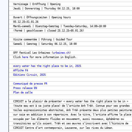
Vernissage | Eröffnung | Opening
Jeudi | Donnerstag | Thursday 04.12.25, 18:00
Ouvert | Öffnungszeiten | Opening hours
05.12.25–31.01.26
Mardi–samedi | Dienstag–Samstag | Tuesday–Saturday, 14:00–18:00
(fermé | geschlossen | closed 25.12.25–05.01.26)
Visite commentée | Führung | Guided Tour
Samedi | Samstag | Saturday 06.12.25, 18:00
OFF festival Les Urbaines (
urbaines.ch
)
Click
here
for more information in English.
every water has the right place to be in, 2025
Affiche F4
Éditions Circuit, 2025
Communiqué de presse FR
Press release EN
Plan de salle
CIRCUIT a le plaisir de présenter « every water has the right place to be in »
(toute eau est à sa juste place) de l’artiste Anh Trần. Connue pour ses grandes
toiles expressionnistes abstraites, Anh Trần présente deux plus petites peinture
sur soie en addition à son répertoire. Avec le titre, l’artiste affirme la place
occupée par les éléments fluides en mouvement, aussi nouveaux, éphémères ou
transitoires qu’ils soient. Trần et ses œuvres s’inscrivent avec l’histoire de
CIRCUIT Centre d’art contemporain, Lausanne, sur les rives du Léman.