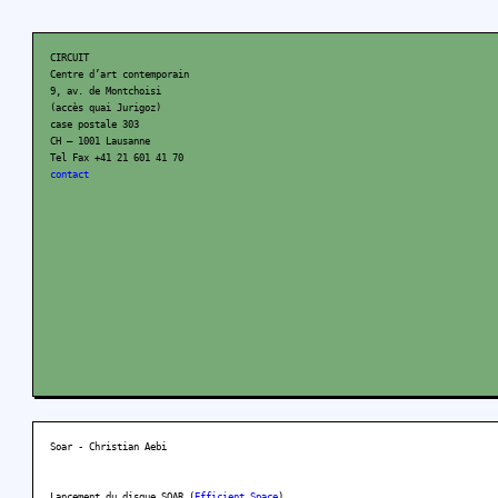
CIRCUIT
Centre d’art contemporain
9, av. de Montchoisi
(accès quai Jurigoz)
case postale 303
CH – 1001 Lausanne
Tel Fax +41 21 601 41 70
contact
Soar - Christian Aebi
Lancement du disque SOAR (
Efficient Space
)