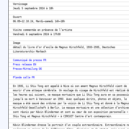
Vernissage
Jeudi 5 septembre 2024 à 18h
Ouvert
06.09–12.10.24, Mardi–samedi 14h–18h
Visite commentée en présence de l’artiste
Vendredi 6 septembre 2024 à 17h30
Image
détail du livre d’or d’exile de Magnus Hirschfeld, 1933-1935, Deutsches
Literaturarchiv Marbach
Communiqué de presse FR
Press release EN
Presse-Mitteilung DE
Plande salle FR
En 1935, Li Shiu Tong est appelé à Nice où son amant Magnus Hirschfeld vient de
mourir d’une attaque cérébrale. Un moulage du visage de Hirschfeld est réalisé d
les heures qui suivent, ce masque mortuaire que Li Shiu Tong aura en sa possessi
jusqu’à sa mort à Vancouver en 1993. Avec quelques écrits, photos et objets, le
masque a été sauvé des ordures par le voisin de Li Shiu Tong et donné à la Magnu
Hirschfeld Gesellschaft à Berlin. Le masque mortuaire et une sélection d’archive
sont réunis par Kévin Blinderman et sont au cœur de son exposition personnelle «
Shiu Tong et Magnus Hirschfeld » à CIRCUIT Centre d’art contemporain.
Kévin Blinderman dresse le portrait d’un couple extraordinaire. Extraordinaire n