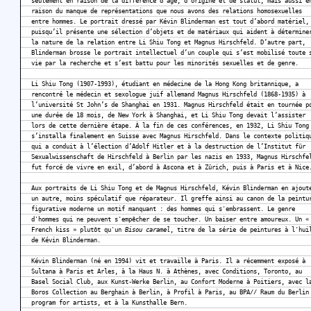
seulement en raison de la différence d’âge, d’origine et de statut, mais aussi e
raison du manque de représentations que nous avons des relations homosexuelles
entre hommes. Le portrait dressé par Kévin Blinderman est tout d’abord matériel,
puisqu’il présente une sélection d’objets et de matériaux qui aident à détermine
la nature de la relation entre Li Shiu Tong et Magnus Hirschfeld. D’autre part,
Blinderman brosse le portrait intellectuel d’un couple qui s’est mobilisé toute 
vie par la recherche et s’est battu pour les minorités sexuelles et de genre.
Li Shiu Tong (1907-1993), étudiant en médecine de la Hong Kong britannique, a
rencontré le médecin et sexologue juif allemand Magnus Hirschfeld (1868-1935) à
l’université St John’s de Shanghai en 1931. Magnus Hirschfeld était en tournée p
une durée de 18 mois, de New York à Shanghai, et Li Shiu Tong devait l’assister
lors de cette dernière étape. À la fin de ces conférences, en 1932, Li Shiu Tong
s’installa finalement en Suisse avec Magnus Hirschfeld. Dans le contexte politiq
qui a conduit à l’élection d’Adolf Hitler et à la destruction de l’Institut für
Sexualwissenschaft de Hirschfeld à Berlin par les nazis en 1933, Magnus Hirschfe
fut forcé de vivre en exil, d’abord à Ascona et à Zürich, puis à Paris et à Nice
Aux portraits de Li Shiu Tong et de Magnus Hirschfeld, Kévin Blinderman en ajout
un autre, moins spéculatif que réparateur. Il greffe ainsi au canon de la peintu
figurative moderne un motif manquant : des hommes qui s'embrassent. Le genre
d'hommes qui ne peuvent s'empêcher de se toucher. Un baiser entre amoureux. Un «
French kiss » plutôt qu'un
Bisou caramel
, titre de la série de peintures à l'hui
de Kévin Blinderman.
Kévin Blinderman (né en 1994) vit et travaille à Paris. Il a récemment exposé à
Sultana à Paris et Arles, à la Haus N. à Athènes, avec Conditions, Toronto, au
Basel Social Club, aux Kunst-Werke Berlin, au Confort Moderne à Poitiers, avec l
Boros Collection au Berghain à Berlin, à Profil à Paris, au BPA// Raum du Berlin
program for artists, et à la Kunsthalle Bern.