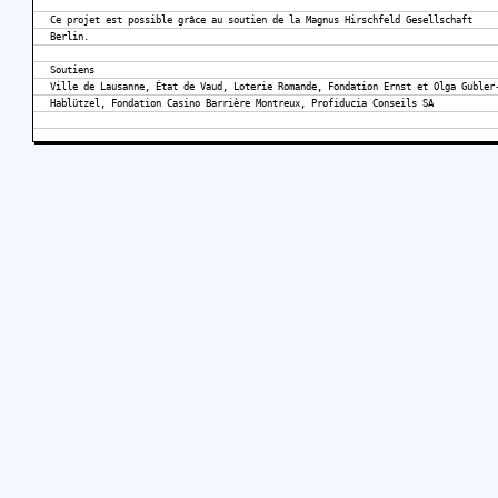
Ce projet est possible grâce au soutien de la Magnus Hirschfeld Gesellschaft
Berlin.
Soutiens
Ville de Lausanne, État de Vaud, Loterie Romande, Fondation Ernst et Olga Gubler
Hablützel, Fondation Casino Barrière Montreux, Profiducia Conseils SA