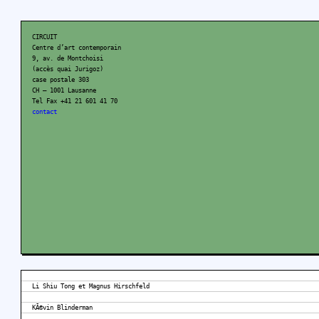
CIRCUIT
Centre d’art contemporain
9, av. de Montchoisi
(accès quai Jurigoz)
case postale 303
CH – 1001 Lausanne
Tel Fax +41 21 601 41 70
contact
Li Shiu Tong et Magnus Hirschfeld
KÃ©vin Blinderman