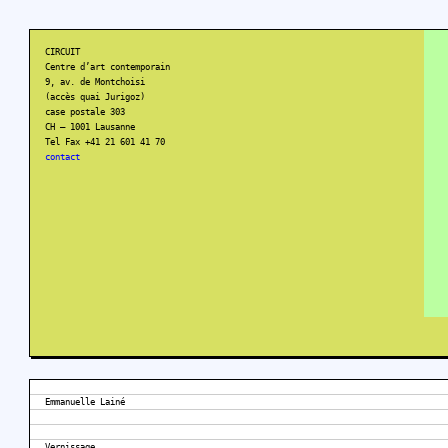
CIRCUIT
Centre d’art contemporain
9, av. de Montchoisi
(accès quai Jurigoz)
case postale 303
CH – 1001 Lausanne
Tel Fax +41 21 601 41 70
contact
Emmanuelle Lainé
Vernissage