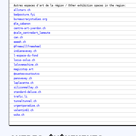
Autres espaces d'art de la région / Other exhibition spaces in the region:
allstars.ch
badposture.fyi
bureaucracystudies.org
@le_cabanon
centre-art-yverdon.ch
@calm_centredart_lameute
can.ch
eeeeh.ch
@freewillfreewheel
indianavevey.ch
l-espace-du-fond
locus-solus.ch
lalovemachine.ch
magicstop.art
@ouetesvoustoutxs
panovevey.ch
laplacette.ch
siliconmalley.ch
standard-deluxe.ch
trafic.li
tunneltunnel.ch
urgentparadise.ch
valentin61.ch
wuka.ch