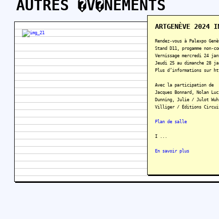
AUTRES �V�NEMENTS
ARTGENÈVE 2024 I
Rendez-vous à Palexpo Genè
Stand D11, progamme non-co
Vernissage mercredi 24 jan
Jeudi 25 au dimanche 28 ja
Plus d’informations sur ht
Avec la participation de
Jacques Bonnard, Nolan Luc
Dunning, Julie / Julot Wuh
Villiger / Éditions Circui
Plan de salle
I ...
En savoir plus