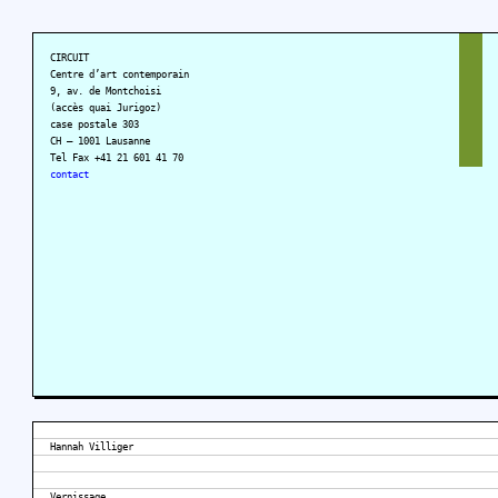
CIRCUIT
Centre d’art contemporain
9, av. de Montchoisi
(accès quai Jurigoz)
case postale 303
CH – 1001 Lausanne
Tel Fax +41 21 601 41 70
contact
Hannah Villiger
Vernissage