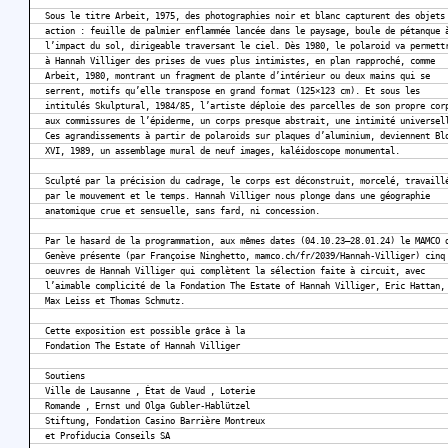
Sous le titre Arbeit, 1975, des photographies noir et blanc capturent des objets
action : feuille de palmier enflammée lancée dans le paysage, boule de pétanque 
l’impact du sol, dirigeable traversant le ciel. Dès 1980, le polaroid va permett
à Hannah Villiger des prises de vues plus intimistes, en plan rapproché, comme
Arbeit, 1980, montrant un fragment de plante d’intérieur ou deux mains qui se
serrent, motifs qu’elle transpose en grand format (125×123 cm). Et sous les
intitulés Skulptural, 1984/85, l’artiste déploie des parcelles de son propre cor
aux commissures de l’épiderme, un corps presque abstrait, une intimité universel
Ces agrandissements à partir de polaroids sur plaques d’aluminium, deviennent Bl
XVI, 1989, un assemblage mural de neuf images, kaléidoscope monumental.
Sculpté par la précision du cadrage, le corps est déconstruit, morcelé, travaill
par le mouvement et le temps. Hannah Villiger nous plonge dans une géographie
anatomique crue et sensuelle, sans fard, ni concession.
Par le hasard de la programmation, aux mêmes dates (04.10.23–28.01.24) le MAMCO 
Genève présente (par Françoise Ninghetto, mamco.ch/fr/2039/Hannah-Villiger) cinq
oeuvres de Hannah Villiger qui complètent la sélection faite à circuit, avec
l’aimable complicité de la Fondation The Estate of Hannah Villiger, Eric Hattan,
Max Leiss et Thomas Schmutz.
Cette exposition est possible grâce à la
Fondation The Estate of Hannah Villiger
Soutiens
Ville de Lausanne , État de Vaud , Loterie
Romande , Ernst und Olga Gubler-Hablützel
Stiftung, Fondation Casino Barrière Montreux
et Profiducia Conseils SA