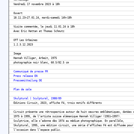
Vendredi 17 novembre 2023 à 18h
Ouvert
18.11.23–27.01.24, mardi–samedi 14h–18h
Visite commentée, le jeudi 11.01.24 à 18h
Avec Eric Hattan et Thomas Schmutz
Off Les Urbaines
1.2.3.12.2023
Image
Hannah Villiger, Arbeit, 1975
photographie noir blanc, 60.5/82.5 cm
Communiqué de presse FR
Press release EN
Pressemitteilung DE
Plan de sale
Skulptural | Sculptural, 1988/89
Éditions Circuit, 2023, affiche F4, trois motifs différents
Circuit présente une rétrospective autour de huit oeuvres emblématiques, datées 
1975 à 1995, de l’artiste suisse alémanique Hannah Villiger (1951–1997).
Sculptrice, elle s’adonne dès 1974 au médium photographique. En parallèle,
Skulptural, 1995, une édition circuit, une série d’affiches F4 est diffusée pour
l’occasion dans l’espace public.