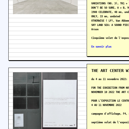
VARIATIONS (NO. 3), TK1 + 
DON’T BE SO SURE, A + B, 9
1980 CELEBRATE, 48 mn, und
ONLY, 33 mn, undated
OTHERWISE (‎ LP), Van Abbe
SKY LAND SEA: A SOUND PIEC
Arson
Cinquième volet de l'expos
En savoir plus
THE ART CENTER W
du 4 au 11 novembre 2022:
FOR THE EXHIBITION FROM NO
NOVEMBER 10 2022 THE ART C
POUR L’EXPOSITION LE CENTR
4 AU 11 NOVEMBRE 2022
campagne d'affichage, F4, 
septième volet de l'exposi