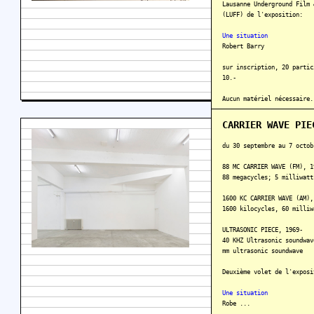
Lausanne Underground Film 
(LUFF) de l'exposition:
Une situation
Robert Barry
sur inscription, 20 partic
10.-
Aucun matériel nécessaire.
En savoir plus
CARRIER WAVE PIE
du 30 septembre au 7 octob
88 MC CARRIER WAVE (FM), 1
88 megacycles; 5 milliwatt
1600 KC CARRIER WAVE (AM),
1600 kilocycles, 60 milliw
ULTRASONIC PIECE, 1969-
40 KHZ Ultrasonic soundwav
mm ultrasonic soundwave
Deuxième volet de l'exposi
Une situation
Robe ...