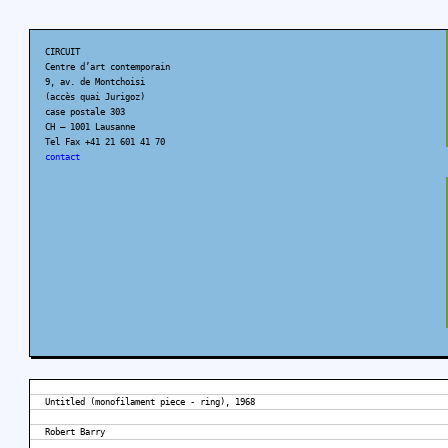
CIRCUIT
Centre d’art contemporain
9, av. de Montchoisi
(accès quai Jurigoz)
case postale 303
CH – 1001 Lausanne
Tel Fax +41 21 601 41 70
contact
Untitled (monofilament piece - ring), 1968
Robert Barry