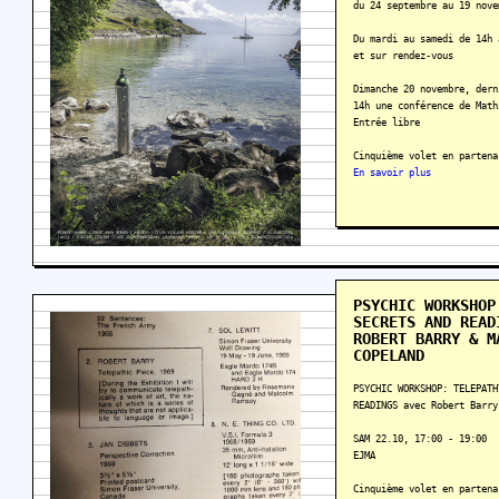
du 24 septembre au 19 nove
Du mardi au samedi de 14h 
et sur rendez-vous
Dimanche 20 novembre, dern
14h une conférence de Math
Entrée libre
Cinquième volet en partena
En savoir plus
PSYCHIC WORKSHOP
SECRETS AND READ
ROBERT BARRY & M
COPELAND
PSYCHIC WORKSHOP: TELEPATH
READINGS avec Robert Barry
SAM 22.10, 17:00 - 19:00
EJMA
Cinquième volet en partena