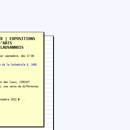
UX | EXPOSITIONS
D’ARTS
 LAUSANNOIS
1er septembre, dès 17:00
e de la Cathédrale 6, 1005
at des lieux, CIRCUIT
e, une vente de différentes
ptembre 2022 � ...