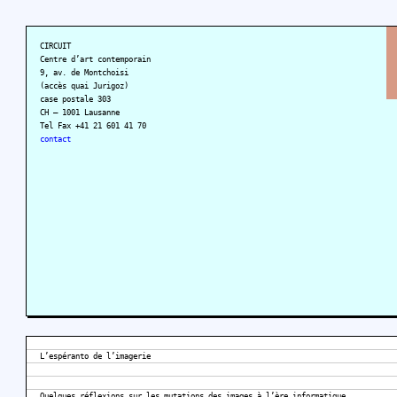
CIRCUIT
Centre d’art contemporain
9, av. de Montchoisi
(accès quai Jurigoz)
case postale 303
CH – 1001 Lausanne
Tel Fax +41 21 601 41 70
contact
L’espéranto de l’imagerie
Quelques réflexions sur les mutations des images à l’ère informatique