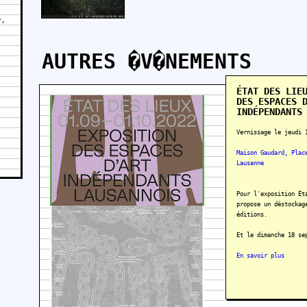
),
AUTRES �V�NEMENTS
ÉTAT DES LIE
DES ESPACES 
INDÉPENDANTS
Vernissage le jeudi 
Maison Gaudard, Plac
Lausanne
Pour l'exposition Ét
propose un déstockag
éditions.
Et le dimanche 18 se
En savoir plus