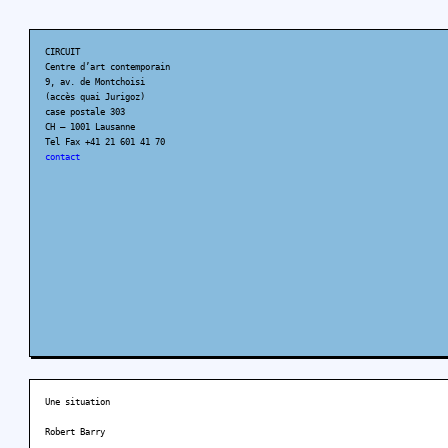
CIRCUIT
Centre d’art contemporain
9, av. de Montchoisi
(accès quai Jurigoz)
case postale 303
CH – 1001 Lausanne
Tel Fax +41 21 601 41 70
contact
Une situation
Robert Barry