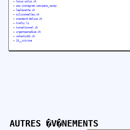
–
locus-solus.ch
–
www.instagram.com/pano_vevey
–
laplacette.ch
–
siliconmalley.ch
–
standard-deluxe.ch
–
trafic.li
–
tunneltunnel.ch
–
urgentparadise.ch
–
valentin61.ch
–
13__vitrine
AUTRES �V�NEMENTS