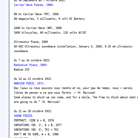
du 30 septembre au 7 octobre 2022:
Carrier Wave Pieces, 1968-
88 mc Carrier Wave (FM), 1968
88 megacycles; 5 milliwatts, 9 volt DC Battery
1600 kc Carrier Wave (AM), 1968
1600 kilocycles; 60 milliwatts; 110 volts AC/DC
Ultrasonic Piece, 1969
40 KHZ Ultrasonic soundwave installation, January 4, 1969, 8.25 mm ultrasonic
soundwave
du 7 au 14 octobre 2022:
Radiation Piece, 1969-
Radium 233
du 14 au 21 octobre 2022:
MARCUSE PIECE, 1971-
Des lieux où nous pouvons nous rendre et où, pour peu de temps, nous « serons
libres de penser a ce que nous ferons. » (H. Marcuse)
Some places to which we can come, and for a while, “be free to think about what 
are going to do.” (H. Marcuse)
du 21 au 28 octobre 2022:
SOUND PIECES
PORTRAIT, SIDE A + B, 1976
VARIATIONS (NO. 1), A + B, 1977
VARIATIONS (NO. 3), TK1 + TK2
DON’T BE SO SURE, A + B, 1980