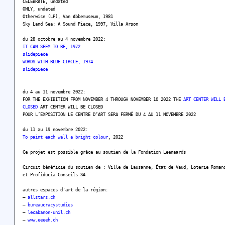
CELEBRATE, undated
ONLY, undated
Otherwise (LP), Van Abbemuseum, 1981
Sky Land Sea: A Sound Piece, 1997, Villa Arson
du 28 octobre au 4 novembre 2022:
IT CAN SEEM TO BE, 1972
slidepiece
WORDS WITH BLUE CIRCLE, 1974
slidepiece
du 4 au 11 novembre 2022:
FOR THE EXHIBITION FROM NOVEMBER 4 THROUGH NOVEMBER 10 2022 THE
ART CENTER WILL 
CLOSED
ART CENTER WILL BE CLOSED
POUR L’EXPOSITION LE CENTRE D’ART SERA FERMÉ DU 4 AU 11 NOVEMBRE 2022
du 11 au 19 novembre 2022:
To paint each wall a bright colour
, 2022
Ce projet est possible grâce au soutien de la Fondation Leenaards
Circuit bénéficie du soutien de : Ville de Lausanne, État de Vaud, Loterie Roman
et Profiducia Conseils SA
autres espaces d'art de la région:
–
allstars.ch
–
bureaucracystudies
–
lecabanon-unil.ch
–
www.eeeeh.ch