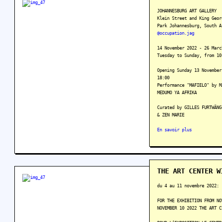
JOHANNESBURG ART GALLERY
Klein Street and King Geor
Park Johannesburg, South A
@occupation.jag
14 November 2022 - 26 Marc
Tuesday to Sunday, from 10
Opening Sunday 13 November
18:00
Performance "MAFIELO" by M
MEDUMO YA AFRIKA
Curated by GILLES FURTWÄNG
& ZEN MARIE
En savoir plus
THE ART CENTER W
du 4 au 11 novembre 2022:
FOR THE EXHIBITION FROM NO
NOVEMBER 10 2022 THE ART C