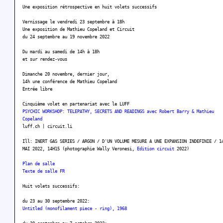
Une exposition rétrospective en huit volets successifs
Vernissage le vendredi 23 septembre à 18h
Une exposition de Mathieu Copeland et Circuit
du 24 septembre au 19 novembre 2022
Du mardi au samedi de 14h à 18h
et sur rendez-vous
Dimanche 20 novembre, dernier jour,
14h une conférence de Mathieu Copeland
Entrée libre
Cinquième volet en partenariat avec le LUFF
PSYCHIC WORKSHOP: TELEPATHY, SECRETS AND READINGS avec Robert Barry & Mathieu
Copeland
luff.ch | circuit.li
Ill: INERT GAS SERIES / ARGON / D'UN VOLUME MESURE A UNE EXPANSION INDEFINIE / 1
MAI 2022, 14H15 (photographie Wally Veronesi,
Edition circuit
2022)
Plan de salle
Texte de salle FR
Huit volets successifs:
du 23 au 30 septembre 2022:
Untitled (monofilament piece - ring), 1968