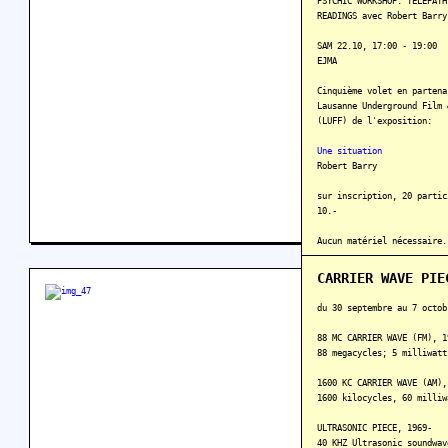
PSYCHIC WORKSHOP: TELEPATH
READINGS avec Robert Barry
SAM 22.10, 17:00 - 19:00
EJMA
Cinquième volet en partena
Lausanne Underground Film 
(LUFF) de l'exposition:
Une situation
Robert Barry
sur inscription, 20 partic
10.-
Aucun matériel nécessaire.
En savoir plus
CARRIER WAVE PIE
du 30 septembre au 7 octob
88 MC CARRIER WAVE (FM), 1
88 megacycles; 5 milliwatt
1600 KC CARRIER WAVE (AM),
1600 kilocycles, 60 milliw
ULTRASONIC PIECE, 1969-
40 KHZ Ultrasonic soundwav