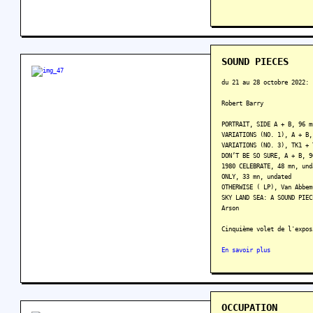
SOUND PIECES
du 21 au 28 octobre 2022:
Robert Barry
PORTRAIT, SIDE A + B, 96 m
VARIATIONS (NO. 1), A + B,
VARIATIONS (NO. 3), TK1 + 
DON’T BE SO SURE, A + B, 9
1980 CELEBRATE, 48 mn, und
ONLY, 33 mn, undated
OTHERWISE (‎ LP), Van Abbe
SKY LAND SEA: A SOUND PIEC
Arson
Cinquième volet de l'expos
En savoir plus
OCCUPATION