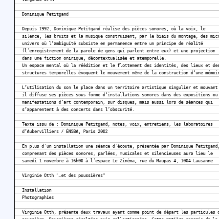
Dominique Petitgand
Depuis 1992, Dominique Petitgand réalise des pièces sonores, où la voix, le
silence, les bruits et la musique construisent, par le biais du montage, des mic
univers où l’ambiguïté subsiste en permanence entre un principe de réalité
(l’enregistrement de la parole de gens qui parlent entre eux) et une projection
dans une fiction onirique, décontextualisée et atemporelle.
Un espace mental où la réédition et le flottement des identités, des lieux et de
structures temporelles évoquent le mouvement même de la construction d’une mémoi
L’utilisation du son le place dans un territoire artistique singulier et mouvant
il diffuse ses pièces sous forme d’installations sonores dans des expositions ou
manifestations d’art contemporain, sur disques, mais aussi lors de séances qui
s’apparentent à des concerts dans l’obscurité.
Texte issu de : Dominique Petitgand, notes, voix, entretiens, les laboratoires
d’Aubervilliers / ÉNSBA, Paris 2002
En plus d'un installation une séance d'écoute, présentée par Dominique Petitgand
comprenant des pièces sonores, parlées, musicales et silencieuses aura lieu le
samedi 1 novembre à 16h00 à l’espace Le Zinéma, rue du Maupas 4, 1004 Lausanne
Virginie Otth "…et des poussières"
Installation
Photographies
Virginie Otth, présente deux travaux ayant comme point de départ les particules 