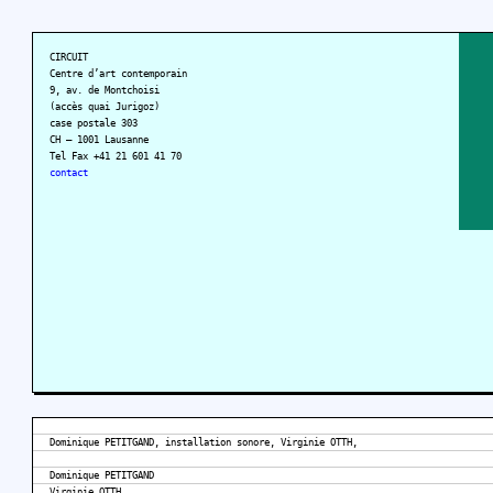
CIRCUIT
Centre d’art contemporain
9, av. de Montchoisi
(accès quai Jurigoz)
case postale 303
CH – 1001 Lausanne
Tel Fax +41 21 601 41 70
contact
Dominique PETITGAND, installation sonore, Virginie OTTH,
Dominique PETITGAND
Virginie OTTH