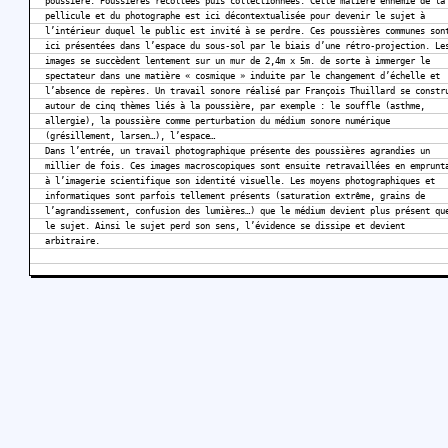
poussière. Poussières récoltées puis collectionnées. Cette matière ennemie de la
pellicule et du photographe est ici décontextualisée pour devenir le sujet à
l’intérieur duquel le public est invité à se perdre. Ces poussières communes son
ici présentées dans l’espace du sous-sol par le biais d’une rétro-projection. Le
images se succèdent lentement sur un mur de 2,4m x 5m. de sorte à immerger le
spectateur dans une matière « cosmique » induite par le changement d’échelle et
l’absence de repères. Un travail sonore réalisé par François Thuillard se constr
autour de cinq thèmes liés à la poussière, par exemple : le souffle (asthme,
allergie), la poussière comme perturbation du médium sonore numérique
(grésillement, larsen…), l’espace…
Dans l’entrée, un travail photographique présente des poussières agrandies un
millier de fois. Ces images macroscopiques sont ensuite retravaillées en emprunt
à l’imagerie scientifique son identité visuelle. Les moyens photographiques et
informatiques sont parfois tellement présents (saturation extrême, grains de
l’agrandissement, confusion des lumières…) que le médium devient plus présent qu
le sujet. Ainsi le sujet perd son sens, l’évidence se dissipe et devient
arbitraire.